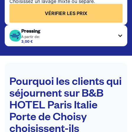
Choisissez un lavage mixte ou séparé.
VÉRIFIER LES PRIX
Pressing
A partir de:
3,00 €
Les articles délicats sont nettoyés à sec et finis
par des professionnels. Convient pour les
costumes, les robes, les manteaux et les tissus
nécessitant un soin particulier pour conserver leur
forme, leur couleur et leur texture.
Pourquoi les clients qui
VÉRIFIER LES PRIX
séjournent sur B&B
HOTEL Paris Italie
Porte de Choisy
choisissent-ils