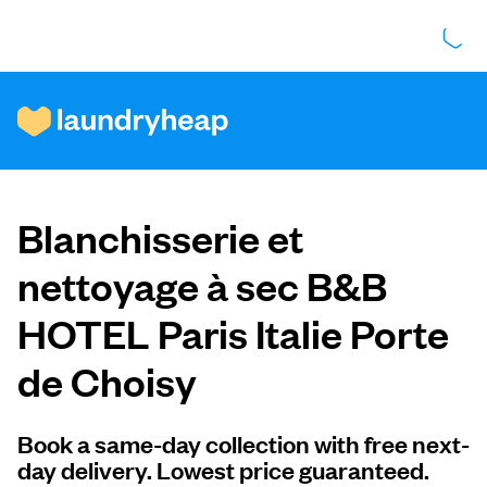
Comment ça fonctionne
Blanchisserie et
Prix et services
nettoyage à sec B&B
HOTEL Paris Italie Porte
À propos de nous
de Choisy
Pour les entreprises
Book a same-day collection with free next-
day delivery. Lowest price guaranteed.