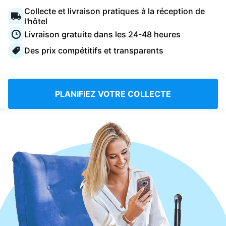
Connectez-vous
Collecte et livraison pratiques à la réception de
l'hôtel
Livraison gratuite dans les 24-48 heures
Téléchargez notre application mobile
Des prix compétitifs et transparents
PLANIFIEZ VOTRE COLLECTE
Suivez-nous
France
FR