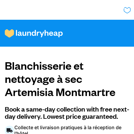
Comment ça fonctionne
Blanchisserie et
Prix et services
nettoyage à sec
Artemisia Montmartre
À propos de nous
Book a same-day collection with free next-
day delivery. Lowest price guaranteed.
Pour les entreprises
Collecte et livraison pratiques à la réception de
l'hôtel