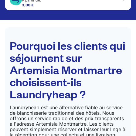
A partir de:
3,00 €
Les articles délicats sont nettoyés à sec et finis
par des professionnels. Convient pour les
costumes, les robes, les manteaux et les tissus
nécessitant un soin particulier pour conserver leur
forme, leur couleur et leur texture.
Pourquoi les clients qui
VÉRIFIER LES PRIX
séjournent sur
Artemisia Montmartre
choisissent-ils
Laundryheap ?
Laundryheap est une alternative fiable au service
de blanchisserie traditionnel des hôtels. Nous
offrons un service rapide et des prix transparents
à l'adresse Artemisia Montmartre. Les clients
peuvent simplement réserver et laisser leur linge à
la réception pour une collecte et une livraison