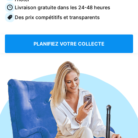
Connectez-vous
Livraison gratuite dans les 24-48 heures
Des prix compétitifs et transparents
Téléchargez notre application mobile
PLANIFIEZ VOTRE COLLECTE
Suivez-nous
France
FR