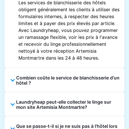
Les services de blanchisserie des hôtels
obligent généralement les clients à utiliser des
formulaires internes, à respecter des heures
limites et à payer des prix élevés par article.
Avec Laundryheap, vous pouvez programmer
un ramassage flexible, voir les prix à l'avance
et recevoir du linge professionnellement
nettoyé à votre réception Artemisia
Montmartre dans les 24 à 48 heures.
Combien coûte le service de blanchisserie d'un
hôtel ?
Les prix des blanchisseries d'hôtel varient en
Laundryheap peut-elle collecter le linge sur
fonction de l'établissement et du vêtement et
mon site Artemisia Montmartre?
sont souvent beaucoup plus élevés.
Laundryheap propose une tarification
Oui. Laundryheap peut collecter le linge
transparente, basée sur les articles, de sorte
Que se passe-t-il si je ne suis pas à l'hôtel lors
directement à la réception de l'hôtel à l'heure