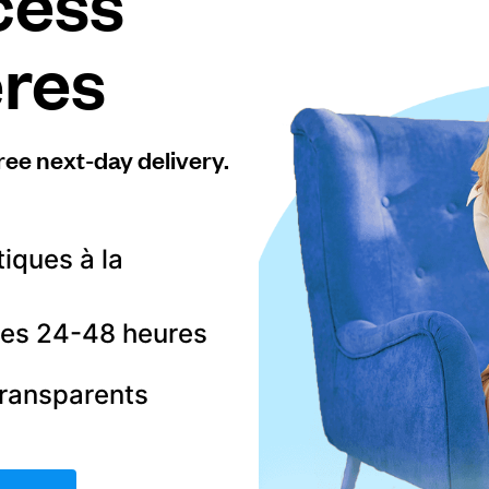
cess
ères
ree next-day delivery.
tiques à la
 les 24-48 heures
transparents