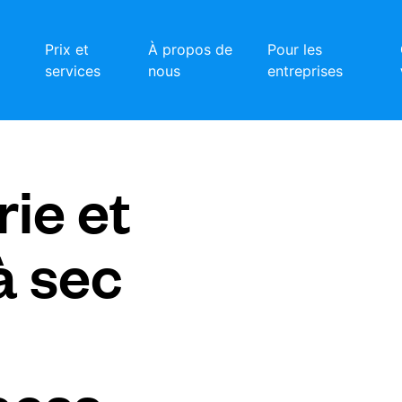
Prix et
À propos de
Pour les
services
nous
entreprises
ie et
à sec