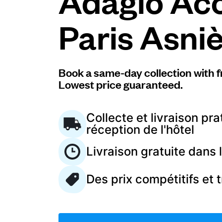
Adagio Ac
Paris Asni
Connectez-vous
Téléchargez notre application mobile
Book a same-day collection with f
Lowest price guaranteed.
Collecte et livraison pra
Suivez-nous
réception de l'hôtel
Livraison gratuite dans
Des prix compétitifs et 
France
FR