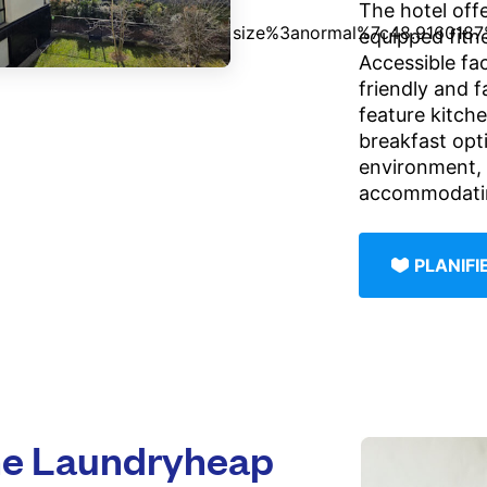
The hotel offe
equipped fitne
Accessible fac
friendly and f
feature kitch
breakfast opt
environment, 
accommodating
PLANIF
e Laundryheap