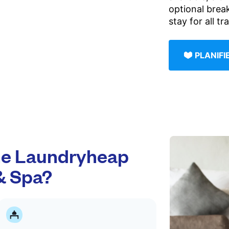
optional brea
stay for all tr
PLANIF
e Laundryheap
& Spa?