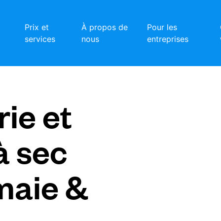
Prix et
À propos de
Pour les
services
nous
entreprises
ie et
à sec
maie &