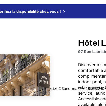
érifiez la disponibilité chez vous !
Hôtel 
97 Rue Laurist
Discover a sm
comfortable 
complimentary
indoor pool, a
relaxing spa.
service, laund
Accessible an
available, alo