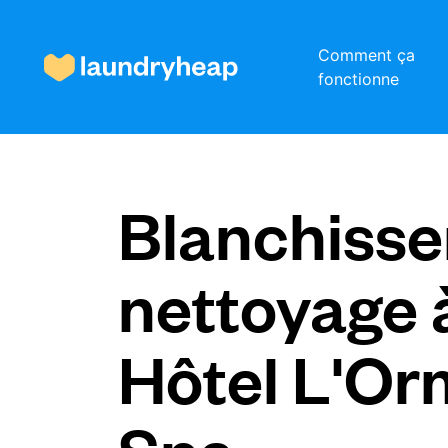
Comment ça
fonctionne
Comment ça fonctionne
Blanchisser
Prix et services
nettoyage 
À propos de nous
Hôtel L'Or
Pour les entreprises