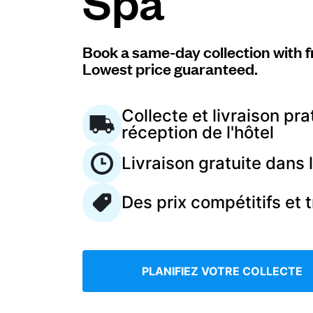
Spa
Connectez-vous
Book a same-day collection with f
Lowest price guaranteed.
Téléchargez notre application mobile
Collecte et livraison pra
réception de l'hôtel
Livraison gratuite dans
Suivez-nous
Des prix compétitifs et 
France
FR
PLANIFIEZ VOTRE COLLECTE