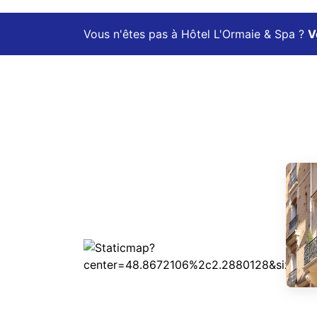
Vous n'êtes pas à Hôtel L'Ormaie & Spa ?
V