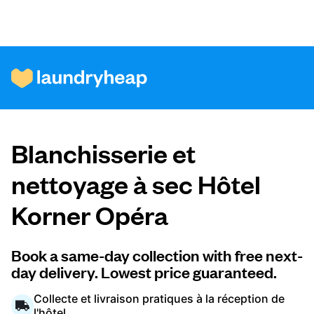
Comment ça fonctionne
Blanchisserie et
Prix et services
nettoyage à sec Hôtel
Korner Opéra
À propos de nous
Book a same-day collection with free next-
day delivery. Lowest price guaranteed.
Pour les entreprises
Collecte et livraison pratiques à la réception de
l'hôtel