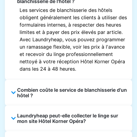
blanchisserie de l'hôtel ?
Les services de blanchisserie des hôtels
obligent généralement les clients à utiliser des
formulaires internes, à respecter des heures
limites et à payer des prix élevés par article.
Avec Laundryheap, vous pouvez programmer
un ramassage flexible, voir les prix à l'avance
et recevoir du linge professionnellement
nettoyé à votre réception Hôtel Korner Opéra
dans les 24 à 48 heures.
Combien coûte le service de blanchisserie d'un
hôtel ?
Les prix des blanchisseries d'hôtel varient en
Laundryheap peut-elle collecter le linge sur
fonction de l'établissement et du vêtement et
mon site Hôtel Korner Opéra?
sont souvent beaucoup plus élevés.
Laundryheap propose une tarification
Oui. Laundryheap peut collecter le linge