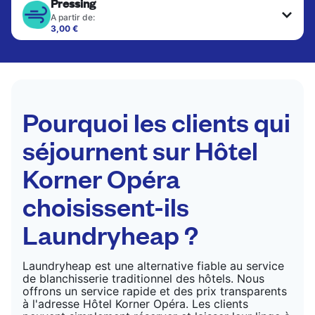
Pressing
A partir de:
3,00 €
Les articles délicats sont nettoyés à sec et finis
par des professionnels. Convient pour les
costumes, les robes, les manteaux et les tissus
nécessitant un soin particulier pour conserver leur
forme, leur couleur et leur texture.
Pourquoi les clients qui
VÉRIFIER LES PRIX
séjournent sur Hôtel
Korner Opéra
choisissent-ils
Laundryheap ?
Laundryheap est une alternative fiable au service
de blanchisserie traditionnel des hôtels. Nous
offrons un service rapide et des prix transparents
à l'adresse Hôtel Korner Opéra. Les clients