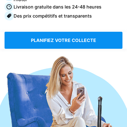
Connectez-vous
Livraison gratuite dans les 24-48 heures
Des prix compétitifs et transparents
Téléchargez notre application mobile
PLANIFIEZ VOTRE COLLECTE
Suivez-nous
France
FR