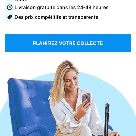
Connectez-vous
Livraison gratuite dans les 24-48 heures
Des prix compétitifs et transparents
Téléchargez notre application mobile
PLANIFIEZ VOTRE COLLECTE
Suivez-nous
France
FR