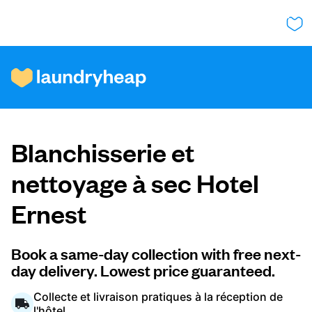
Comment ça fonctionne
Blanchisserie et
Prix et services
nettoyage à sec Hotel
Ernest
À propos de nous
Book a same-day collection with free next-
day delivery. Lowest price guaranteed.
Pour les entreprises
Collecte et livraison pratiques à la réception de
l'hôtel