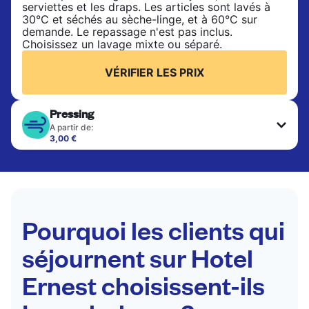
serviettes et les draps. Les articles sont lavés à
30°C et séchés au sèche-linge, et à 60°C sur
demande. Le repassage n'est pas inclus.
Choisissez un lavage mixte ou séparé.
VÉRIFIER LES PRIX
Pressing
A partir de:
3,00 €
Les articles délicats sont nettoyés à sec et finis
par des professionnels. Convient pour les
costumes, les robes, les manteaux et les tissus
nécessitant un soin particulier pour conserver leur
forme, leur couleur et leur texture.
Pourquoi les clients qui
VÉRIFIER LES PRIX
séjournent sur Hotel
Ernest choisissent-ils