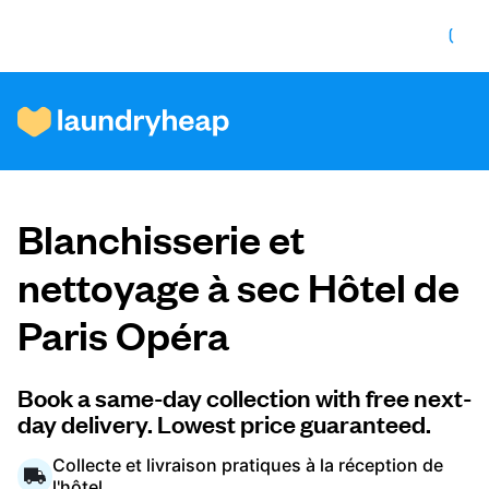
Comment ça fonctionne
Blanchisserie et
Prix et services
nettoyage à sec Hôtel de
Paris Opéra
À propos de nous
Book a same-day collection with free next-
day delivery. Lowest price guaranteed.
Pour les entreprises
Collecte et livraison pratiques à la réception de
l'hôtel