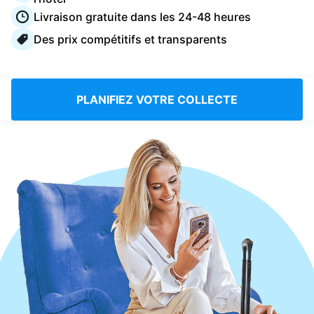
Connectez-vous
Livraison gratuite dans les 24-48 heures
Des prix compétitifs et transparents
Téléchargez notre application mobile
PLANIFIEZ VOTRE COLLECTE
Suivez-nous
France
FR