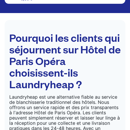
Les articles délicats sont nettoyés à sec et finis
par des professionnels. Convient pour les
costumes, les robes, les manteaux et les tissus
nécessitant un soin particulier pour conserver leur
forme, leur couleur et leur texture.
Pourquoi les clients qui
VÉRIFIER LES PRIX
séjournent sur Hôtel de
Paris Opéra
choisissent-ils
Laundryheap ?
Laundryheap est une alternative fiable au service
de blanchisserie traditionnel des hôtels. Nous
offrons un service rapide et des prix transparents
à l'adresse Hôtel de Paris Opéra. Les clients
peuvent simplement réserver et laisser leur linge à
la réception pour une collecte et une livraison
pratiques dans les 24-48 heures. Avec un