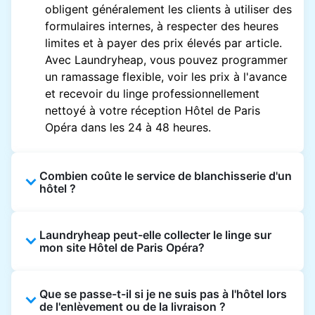
obligent généralement les clients à utiliser des
formulaires internes, à respecter des heures
limites et à payer des prix élevés par article.
Avec Laundryheap, vous pouvez programmer
un ramassage flexible, voir les prix à l'avance
et recevoir du linge professionnellement
nettoyé à votre réception Hôtel de Paris
Opéra dans les 24 à 48 heures.
Combien coûte le service de blanchisserie d'un
hôtel ?
Les prix des blanchisseries d'hôtel varient en
Laundryheap peut-elle collecter le linge sur
fonction de l'établissement et du vêtement et
mon site Hôtel de Paris Opéra?
sont souvent beaucoup plus élevés.
Laundryheap propose une tarification
Oui. Laundryheap peut collecter le linge
transparente, basée sur les articles, de sorte
Que se passe-t-il si je ne suis pas à l'hôtel lors
directement à la réception de l'hôtel à l'heure
que vous ne payez que pour ce que vous
de l'enlèvement ou de la livraison ?
prévue et vous restituer les articles nettoyés