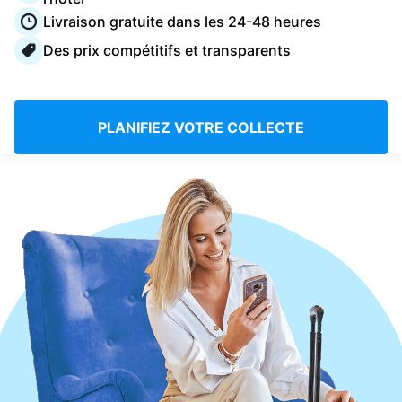
Connectez-vous
Livraison gratuite dans les 24-48 heures
Des prix compétitifs et transparents
Téléchargez notre application mobile
PLANIFIEZ VOTRE COLLECTE
Suivez-nous
France
FR