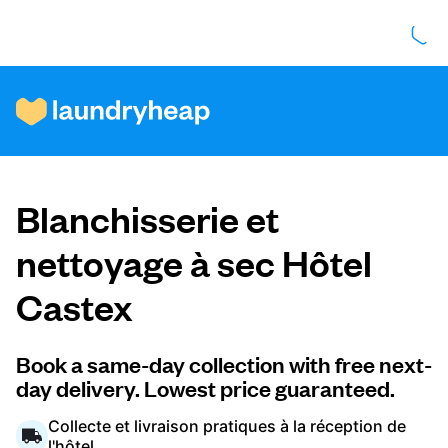
Comment ça fonctionne
Blanchisserie et
Prix et services
nettoyage à sec Hôtel
Castex
À propos de nous
Book a same-day collection with free next-
day delivery. Lowest price guaranteed.
Pour les entreprises
Collecte et livraison pratiques à la réception de
l'hôtel