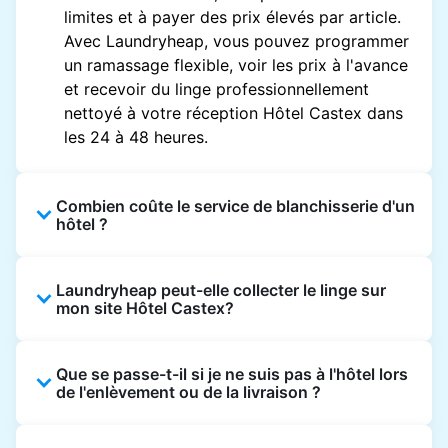
limites et à payer des prix élevés par article.
Avec Laundryheap, vous pouvez programmer
un ramassage flexible, voir les prix à l'avance
et recevoir du linge professionnellement
nettoyé à votre réception Hôtel Castex dans
les 24 à 48 heures.
Combien coûte le service de blanchisserie d'un
hôtel ?
Les prix des blanchisseries d'hôtel varient en
Laundryheap peut-elle collecter le linge sur
fonction de l'établissement et du vêtement et
mon site Hôtel Castex?
sont souvent beaucoup plus élevés.
Laundryheap propose une tarification
Oui. Laundryheap peut collecter le linge
transparente, basée sur les articles, de sorte
Que se passe-t-il si je ne suis pas à l'hôtel lors
directement à la réception de l'hôtel à l'heure
que vous ne payez que pour ce que vous
de l'enlèvement ou de la livraison ?
prévue et vous restituer les articles nettoyés
envoyez, sans frais cachés.
de la même manière.
Ce n'est pas un problème. Le linge peut être