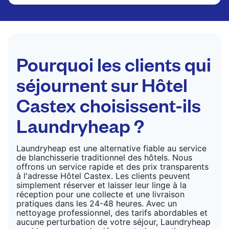
Les articles délicats sont nettoyés à sec et finis
par des professionnels. Convient pour les
costumes, les robes, les manteaux et les tissus
nécessitant un soin particulier pour conserver leur
forme, leur couleur et leur texture.
Pourquoi les clients qui
VÉRIFIER LES PRIX
séjournent sur Hôtel
Castex choisissent-ils
Laundryheap ?
Laundryheap est une alternative fiable au service
de blanchisserie traditionnel des hôtels. Nous
offrons un service rapide et des prix transparents
à l'adresse Hôtel Castex. Les clients peuvent
simplement réserver et laisser leur linge à la
réception pour une collecte et une livraison
pratiques dans les 24-48 heures. Avec un
nettoyage professionnel, des tarifs abordables et
aucune perturbation de votre séjour, Laundryheap