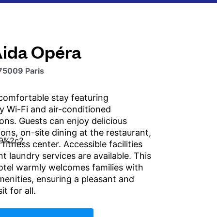
Aida Opéra
 75009 Paris
comfortable stay featuring
 Wi-Fi and air-conditioned
s. Guests can enjoy delicious
ons, on-site dining at the restaurant,
itness center. Accessible facilities
t laundry services are available. This
tel warmly welcomes families with
menities, ensuring a pleasant and
t for all.