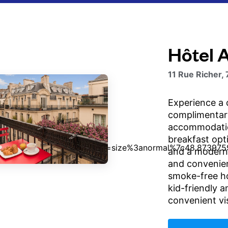
Hôtel 
11 Rue Richer,
Experience a 
complimentary
accommodation
breakfast opti
and a modern f
and convenien
smoke-free ho
kid-friendly a
convenient visi