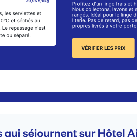
29,95 €/6kg
Profitez d'un linge frais et
Nous collectons, lavons et 
s, les serviettes et
rangés. Idéal pour le linge de
literie. Pas de retard, pas 
 30°C et séchés au
propres livrés à votre porte
. Le repassage n'est
xte ou séparé.
VÉRIFIER LES PRIX
s qui séjournent sur Hôtel 