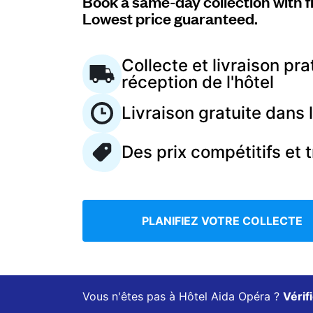
Book a same-day collection with f
Lowest price guaranteed.
Connectez-vous
Collecte et livraison pra
réception de l'hôtel
Téléchargez notre application mobile
Livraison gratuite dans
Des prix compétitifs et 
Suivez-nous
PLANIFIEZ VOTRE COLLECTE
France
FR
Vous n'êtes pas à Hôtel Aida Opéra ?
Vérif