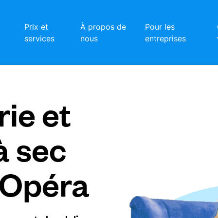
Prix et
À propos de
Pour les
services
nous
entreprises
ie et
à sec
 Opéra