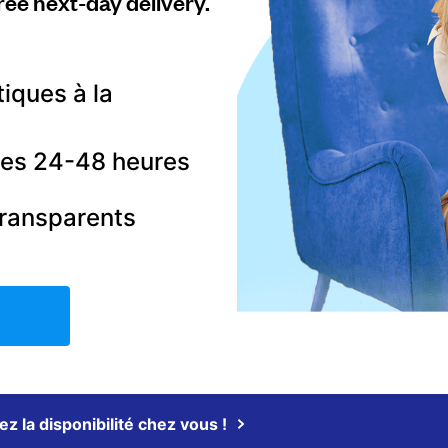
ree next-day delivery.
tiques à la
 les 24-48 heures
transparents
iez la disponibilité chez vous !