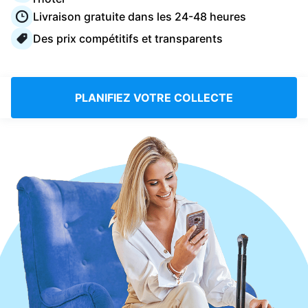
Connectez-vous
Livraison gratuite dans les 24-48 heures
Des prix compétitifs et transparents
Téléchargez notre application mobile
PLANIFIEZ VOTRE COLLECTE
Suivez-nous
France
FR