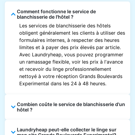
Comment fonctionne le service de
blanchisserie de l'hôtel ?
Les services de blanchisserie des hôtels
obligent généralement les clients à utiliser des
formulaires internes, à respecter des heures
limites et à payer des prix élevés par article.
Avec Laundryheap, vous pouvez programmer
un ramassage flexible, voir les prix à l'avance
et recevoir du linge professionnellement
nettoyé à votre réception Grands Boulevards
Experimental dans les 24 à 48 heures.
Combien coûte le service de blanchisserie d'un
hôtel ?
Les prix des blanchisseries d'hôtel varient en
Laundryheap peut-elle collecter le linge sur
fonction de l'établissement et du vêtement et
mon site Grands Boulevards Experimental?