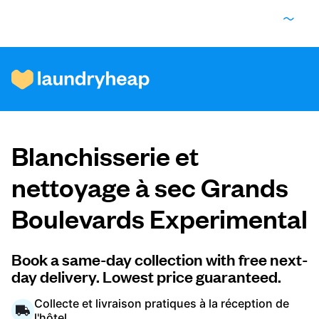
Comment ça fonctionne
Blanchisserie et
Prix et services
nettoyage à sec Grands
Boulevards Experimental
À propos de nous
Book a same-day collection with free next-
day delivery. Lowest price guaranteed.
Pour les entreprises
Collecte et livraison pratiques à la réception de
l'hôtel