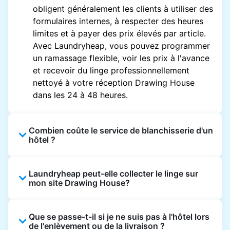
obligent généralement les clients à utiliser des
formulaires internes, à respecter des heures
limites et à payer des prix élevés par article.
Avec Laundryheap, vous pouvez programmer
un ramassage flexible, voir les prix à l'avance
et recevoir du linge professionnellement
nettoyé à votre réception Drawing House
dans les 24 à 48 heures.
Combien coûte le service de blanchisserie d'un
hôtel ?
Les prix des blanchisseries d'hôtel varient en
Laundryheap peut-elle collecter le linge sur
fonction de l'établissement et du vêtement et
mon site Drawing House?
sont souvent beaucoup plus élevés.
Laundryheap propose une tarification
Oui. Laundryheap peut collecter le linge
transparente, basée sur les articles, de sorte
Que se passe-t-il si je ne suis pas à l'hôtel lors
directement à la réception de l'hôtel à l'heure
que vous ne payez que pour ce que vous
de l'enlèvement ou de la livraison ?