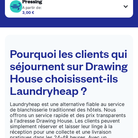
Pressing
A partir de:
3,00 €
Les articles délicats sont nettoyés à sec et finis
par des professionnels. Convient pour les
costumes, les robes, les manteaux et les tissus
nécessitant un soin particulier pour conserver leur
forme, leur couleur et leur texture.
Pourquoi les clients qui
VÉRIFIER LES PRIX
séjournent sur Drawing
House choisissent-ils
Laundryheap ?
Laundryheap est une alternative fiable au service
de blanchisserie traditionnel des hôtels. Nous
offrons un service rapide et des prix transparents
à l'adresse Drawing House. Les clients peuvent
simplement réserver et laisser leur linge à la
réception pour une collecte et une livraison
pratiques dans les 24-48 heures. Avec un