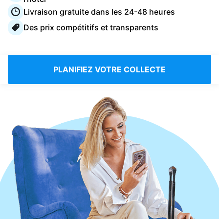
Connectez-vous
Livraison gratuite dans les 24-48 heures
Des prix compétitifs et transparents
Téléchargez notre application mobile
PLANIFIEZ VOTRE COLLECTE
Suivez-nous
France
FR