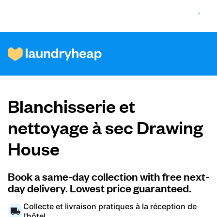
Comment ça fonctionne
Blanchisserie et
Prix et services
nettoyage à sec Drawing
House
À propos de nous
Book a same-day collection with free next-
day delivery. Lowest price guaranteed.
Pour les entreprises
Collecte et livraison pratiques à la réception de
l'hôtel