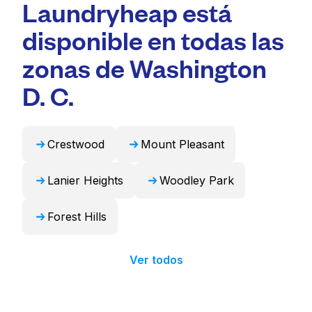
Laundryheap está
profesional y tiempos de entrega rápidos.
de gran capacidad adecuadas para artículos
Para muchos residentes, es una opción más
voluminosos como edredones, mantas y
disponible en todas las
conveniente y que ahorra tiempo.
cortinas. Como alternativa, Laundryheap
puede encargarse de estos artículos de forma
zonas de Washington
profesional y devolverlos listos para usar en
D. C.
24 horas.
Crestwood
Mount Pleasant
Lanier Heights
Woodley Park
Forest Hills
Ver todos