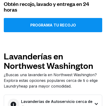
Obtén recojo, lavado y entrega en 24
Iniciar sesión
horas
Descarga nuestra app
PROGRAMA TU RECOJO
Síguenos en
Lavanderías en
Northwest Washington
¿Buscas una lavandería en Northwest Washington?
Explora estas opciones populares cerca de ti o elige
United States
ES
Laundryheap para mayor comodidad.
Lavanderías de Autoservicio cerca de