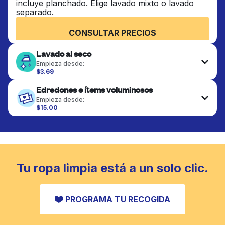
incluye planchado. Elige lavado mixto o lavado
separado.
CONSULTAR PRECIOS
Lavado al seco
Empieza desde:
$3.69
Las prendas delicadas se lavan al seco y se
Edredones e ítems voluminosos
terminan de forma profesional. Adecuado para
trajes, vestidos, abrigos y telas que requieren
Empieza desde:
cuidado especial para mantener su forma, color y
$15.00
textura.
Los artículos grandes como edredones, mantas y
cubrecamas se lavan a fondo y se secan
completamente. Diseñado para refrescar piezas
CONSULTAR PRECIOS
más pesadas que no caben en una lavadora
doméstica estándar.
Tu ropa limpia está a un solo clic.
CONSULTAR PRECIOS
PROGRAMA TU RECOGIDA