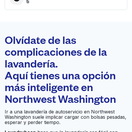
ti
LA MEJOR
ELECCIÓN
Laundryheap.com
Olvídate de las
complicaciones de la
Programa tu recogida
lavandería.
0 min
Aquí tienes una opción
Recojo y entrega
a en la puerta de
Abierto 24/7
más inteligente en
casa
Northwest Washington
Laundromat
Ir al sitio web
Ir a una lavandería de autoservicio en Northwest
Washington suele implicar cargar con bolsas pesadas,
esperar y perder tiempo.