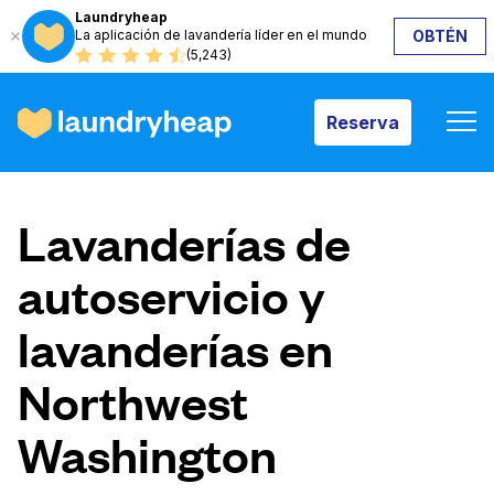
Laundryheap
La aplicación de lavandería líder en el mundo
OBTÉN
Reserva
(5,243)
Reserva
Cómo funciona
Lavanderías de
Precios y servicios
autoservicio y
lavanderías en
Quiénes somos
Northwest
Para las empresas
Washington