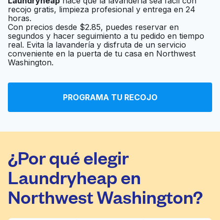
Laundryheap
hace que la lavandería sea fácil con
Laundro Land
Ir al sitio web
recojo gratis, limpieza profesional y entrega en 24
horas.
Con precios desde $2.85, puedes reservar en
segundos y hacer seguimiento a tu pedido en tiempo
Pan American
real. Evita la lavandería y disfruta de un servicio
Ir al sitio web
Laundry Mat
conveniente en la puerta de tu casa en Northwest
Washington.
Uptown Cleaners
Ir al sitio web
PROGRAMA TU RECOJO
¿Por qué elegir
Laundryheap en
Northwest Washington?