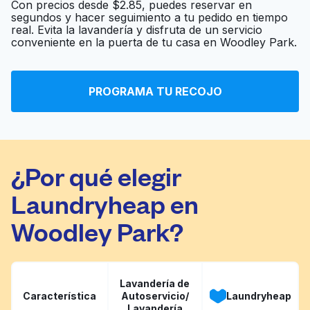
Con precios desde $2.85, puedes reservar en
segundos y hacer seguimiento a tu pedido en tiempo
The Press Dry
real. Evita la lavandería y disfruta de un servicio
Ir al sitio web
Cleaning & Laundry
conveniente en la puerta de tu casa en Woodley Park.
PROGRAMA TU RECOJO
Ackerman's Cleaners
Ir al sitio web
¿Por qué elegir
Laundryheap en
Woodley Park?
Lavandería de
Característica
Autoservicio/
Laundryheap
Lavandería