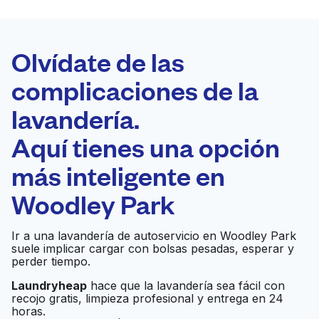
LA MEJOR
ELECCIÓN
Laundryheap.com
Olvídate de las
complicaciones de la
Programa tu recogida
lavandería.
0 min
Aquí tienes una opción
Recojo y entrega
a en la puerta de
Abierto 24/7
más inteligente en
casa
Woodley Park
Custom Cleaners Inc
Ir al sitio web
Ir a una lavandería de autoservicio en Woodley Park
suele implicar cargar con bolsas pesadas, esperar y
perder tiempo.
Laundryheap
hace que la lavandería sea fácil con
Uptown Cleaners
Ir al sitio web
recojo gratis, limpieza profesional y entrega en 24
horas.