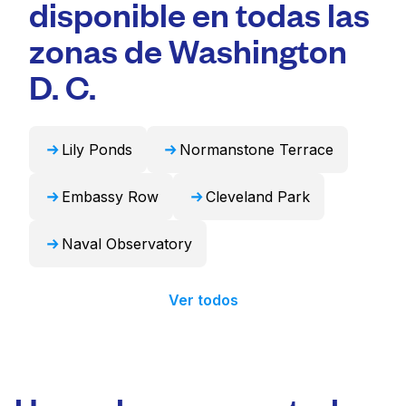
disponible en todas las
que ahorra tiempo.
cortinas. Como alternativa, Laundryheap
puede encargarse de estos artículos de forma
zonas de Washington
profesional y devolverlos listos para usar en
D. C.
24 horas.
Lily Ponds
Normanstone Terrace
Embassy Row
Cleveland Park
Naval Observatory
Ver todos