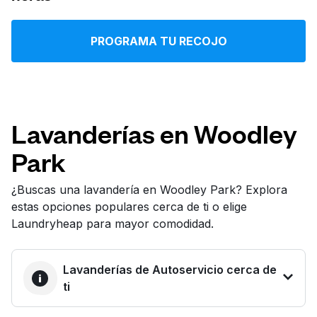
Iniciar sesión
PROGRAMA TU RECOJO
Descarga nuestra app
Lavanderías en Woodley
Park
Síguenos en
¿Buscas una lavandería en Woodley Park? Explora
estas opciones populares cerca de ti o elige
Laundryheap para mayor comodidad.
United States
ES
Lavanderías de Autoservicio cerca de
ti