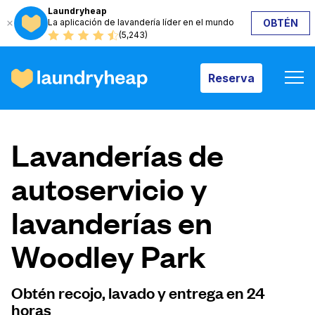
Laundryheap
La aplicación de lavandería líder en el mundo
OBTÉN
Reserva
(5,243)
Reserva
Cómo funciona
Lavanderías de
Precios y servicios
autoservicio y
lavanderías en
Quiénes somos
Woodley Park
Para las empresas
Obtén recojo, lavado y entrega en 24
horas