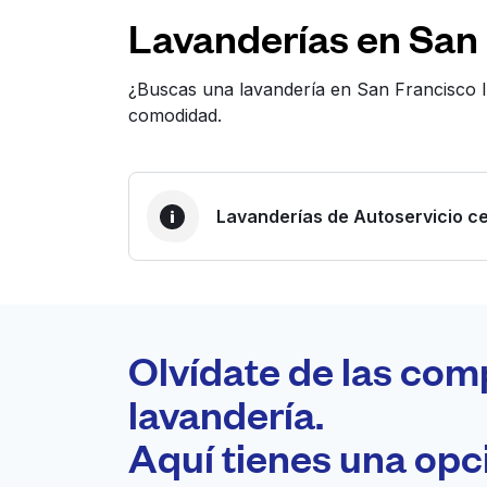
Lavanderías en San 
¿Buscas una lavandería en San Francisco I
comodidad.
Lavanderías de Autoservicio ce
LA MEJOR ELECCIÓN
Laundryheap.com
Olvídate de las com
0 min
lavandería.
Recojo y entrega a en la
Aquí tienes una op
A
puerta de casa