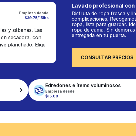
Lavado profesional con 
Disfruta de ropa fresca y li
Empieza desde
$39.75/15lbs
complicaciones. Recogemos
ropa, lista para guardar. Ide
ropa de cama. Sin demoras n
llas y sábanas. Las
entregada en tu puerta.
 en secadora, con
luye planchado. Elige
CONSULTAR PRECIOS
Edredones e ítems voluminosos
Empieza desde
$15.00