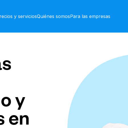
recios y servicios
Quiénes somos
Para las empresas
as
o y
s en