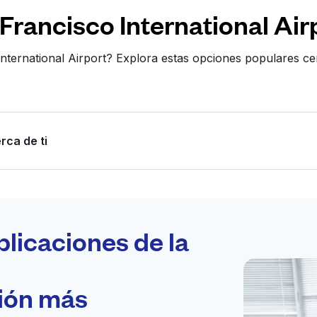
Francisco International Air
nternational Airport? Explora estas opciones populares ce
rca de ti
Programa tu
recogida
plicaciones de la
ción más
bierto 24/7