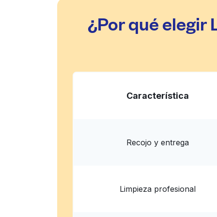
Mostrar número
¿Por qué elegir
Liberty Coin Laundry
812 Linden Ave, South San Francisco, CA 940
? min
Calcular la distancia
Entrega 
Mostrar número
Característica
Recojo y entrega
Limpieza profesional