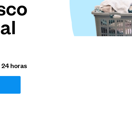
sco
al
n 24 horas