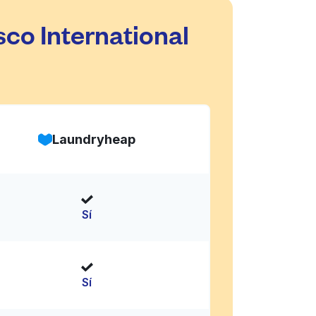
co International
Laundryheap
Sí
Sí