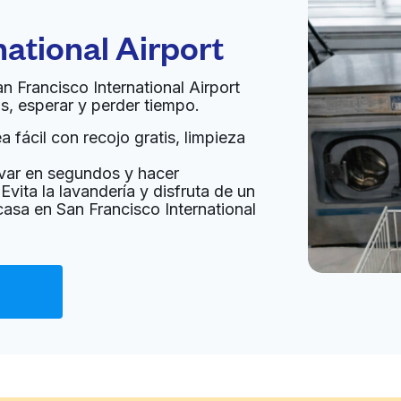
national Airport
Ir al sitio web
ited States
an Francisco International Airport
s, esperar y perder tiempo.
a domicilio:
desconocido
 fácil con recojo gratis, limpieza
var en segundos y hacer
Ir al sitio web
Evita la lavandería y disfruta de un
casa en San Francisco International
80, United States
a domicilio:
desconocido
Ir al sitio web
0, United States
a domicilio:
desconocido