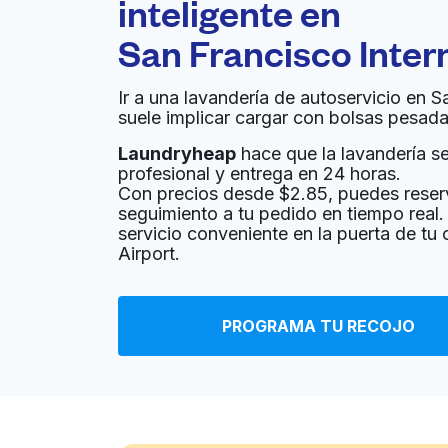
inteligente en
San Francisco Inter
Summers Laundry
560 San Mateo Ave, San Bruno, CA 94066, Un
Ir a una lavandería de autoservicio en S
? min
Calcular la distancia
suele implicar cargar con bolsas pesada
Entrega 
Mostrar número
Laundryheap
hace que la lavandería sea
profesional y entrega en 24 horas.
Con precios desde $2.85, puedes reser
Baden Coin Laundry
seguimiento a tu pedido en tiempo real. 
servicio conveniente en la puerta de tu 
405 Baden Ave, South San Francisco, CA 940
Airport.
? min
Calcular la distancia
Entrega 
PROGRAMA TU RECOJO
South City Suds
219 Maple Ave, South San Francisco, CA 9408
? min
Calcular la distancia
Entrega 