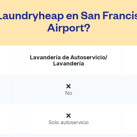
 Laundryheap en San Francis
Ir al sitio web
Airport?
80, United States
a domicilio:
desconocido
Lavandería de Autoservicio/
Lavandería
No
Solo autoservicio