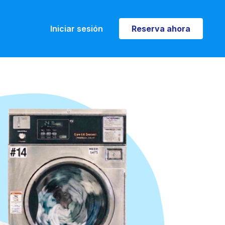
Iniciar sesión
Reserva ahora
Reserva ahora