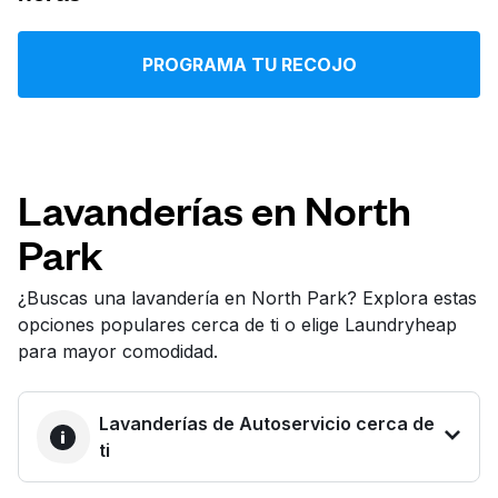
Iniciar sesión
PROGRAMA TU RECOJO
Descarga nuestra app
Lavanderías en North
Park
Síguenos en
¿Buscas una lavandería en North Park? Explora estas
opciones populares cerca de ti o elige Laundryheap
para mayor comodidad.
United States
ES
Lavanderías de Autoservicio cerca de
ti