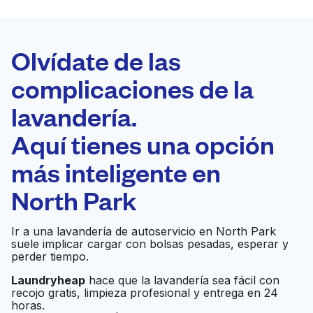
LA MEJOR
ELECCIÓN
Laundryheap.com
Olvídate de las
complicaciones de la
Programa tu recogida
lavandería.
0 min
Aquí tienes una opción
Recojo y entrega
a en la puerta de
Abierto 24/7
más inteligente en
casa
North Park
Summers Laundry
Ir al sitio web
Ir a una lavandería de autoservicio en North Park
suele implicar cargar con bolsas pesadas, esperar y
perder tiempo.
Laundryheap
hace que la lavandería sea fácil con
Baden Coin Laundry
Ir al sitio web
recojo gratis, limpieza profesional y entrega en 24
horas.