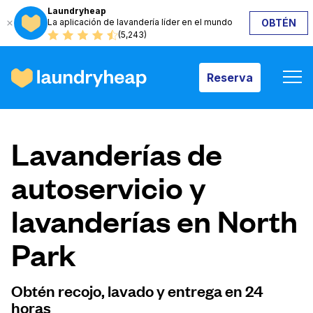
Laundryheap
La aplicación de lavandería líder en el mundo
OBTÉN
Reserva
(5,243)
Reserva
Cómo funciona
Lavanderías de
Precios y servicios
autoservicio y
lavanderías en North
Quiénes somos
Park
Para las empresas
Obtén recojo, lavado y entrega en 24
horas