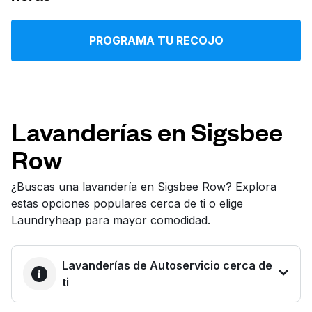
Iniciar sesión
PROGRAMA TU RECOJO
Descarga nuestra app
Lavanderías en Sigsbee
Row
Síguenos en
¿Buscas una lavandería en Sigsbee Row? Explora
estas opciones populares cerca de ti o elige
Laundryheap para mayor comodidad.
United States
ES
Lavanderías de Autoservicio cerca de
ti