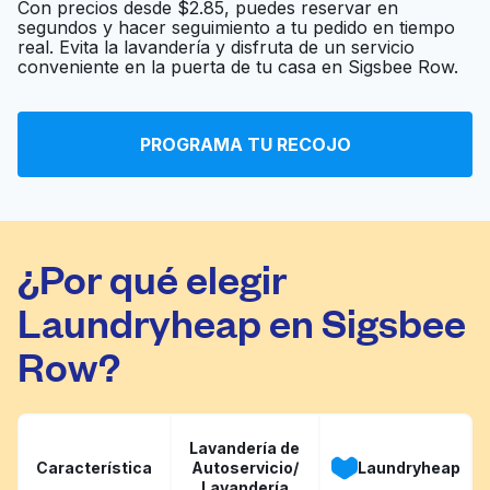
Con precios desde $2.85, puedes reservar en
segundos y hacer seguimiento a tu pedido en tiempo
Johnnie & Ivy's Wash
real. Evita la lavandería y disfruta de un servicio
Ir al sitio web
conveniente en la puerta de tu casa en Sigsbee Row.
House
PROGRAMA TU RECOJO
The Wash House
Ir al sitio web
¿Por qué elegir
Laundryheap en Sigsbee
Row?
Lavandería de
Característica
Autoservicio/
Laundryheap
Lavandería