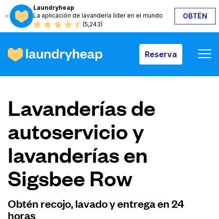
Laundryheap
La aplicación de lavandería líder en el mundo
OBTÉN
Reserva
(5,243)
Reserva
Cómo funciona
Lavanderías de
Precios y servicios
autoservicio y
lavanderías en
Quiénes somos
Sigsbee Row
Para las empresas
Obtén recojo, lavado y entrega en 24
horas