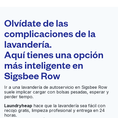
LA MEJOR
ELECCIÓN
Laundryheap.com
Olvídate de las
complicaciones de la
Programa tu recogida
lavandería.
0 min
Aquí tienes una opción
Recojo y entrega
a en la puerta de
Abierto 24/7
más inteligente en
casa
Sigsbee Row
Crosby Square Coin
Ir al sitio web
Ir a una lavandería de autoservicio en Sigsbee Row
Laundry
suele implicar cargar con bolsas pesadas, esperar y
perder tiempo.
National Laundry and
Laundryheap
hace que la lavandería sea fácil con
Ir al sitio web
recojo gratis, limpieza profesional y entrega en 24
Dry Cleaning
horas.