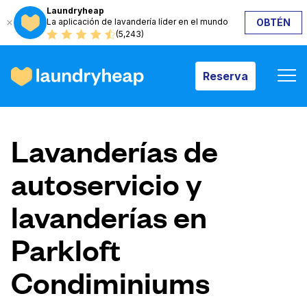
Laundryheap
La aplicación de lavandería líder en el mundo
OBTÉN
Reserva
(5,243)
Reserva
Cómo funciona
Lavanderías de
Precios y servicios
autoservicio y
lavanderías en
Quiénes somos
Parkloft
Para las empresas
Condiminiums