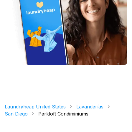
Laundryheap United States
Lavanderías
San Diego
Parkloft Condiminiums