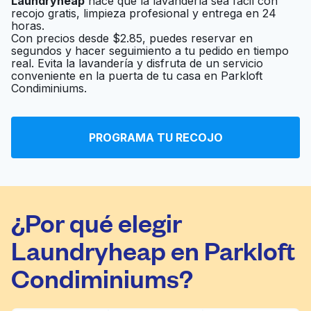
Laundryheap
hace que la lavandería sea fácil con
Ir al sitio web
recojo gratis, limpieza profesional y entrega en 24
Diego
horas.
Con precios desde $2.85, puedes reservar en
segundos y hacer seguimiento a tu pedido en tiempo
real. Evita la lavandería y disfruta de un servicio
4th Ave Cleaners
Ir al sitio web
conveniente en la puerta de tu casa en Parkloft
Condiminiums.
Soon Lee Hand
Ir al sitio web
Laundry
PROGRAMA TU RECOJO
¿Por qué elegir
Laundryheap en Parkloft
Condiminiums?