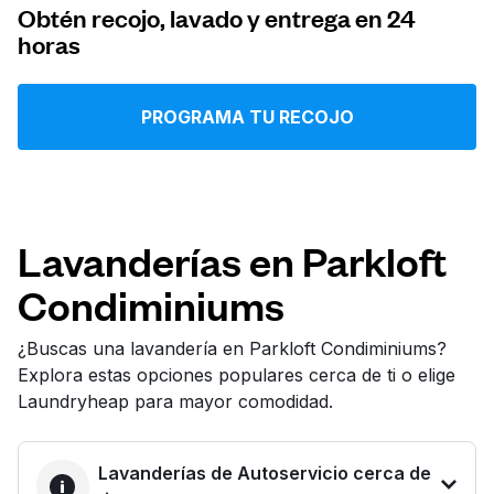
Obtén recojo, lavado y entrega en 24
Iniciar sesión
horas
Descarga nuestra app
PROGRAMA TU RECOJO
Síguenos en
Lavanderías en Parkloft
Condiminiums
¿Buscas una lavandería en Parkloft Condiminiums?
Explora estas opciones populares cerca de ti o elige
United States
ES
Laundryheap para mayor comodidad.
Lavanderías de Autoservicio cerca de