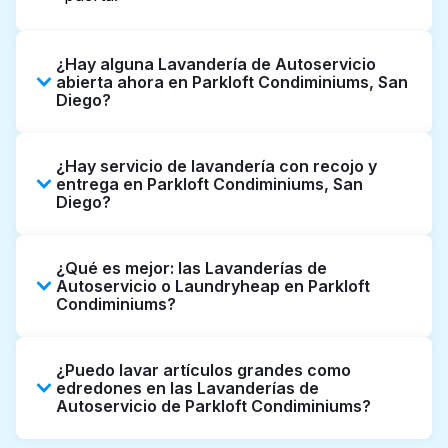
¿Hay alguna Lavandería de Autoservicio
abierta ahora en Parkloft Condiminiums, San
Diego?
Algunas Lavanderías de Autoservicio en
¿Hay servicio de lavandería con recojo y
Parkloft Condiminiums tienen horarios
entrega en Parkloft Condiminiums, San
extendidos, pero no todas abren hasta tarde
Diego?
o 24/7. Revisar listados o mapas en línea
puede ayudarte a encontrar rápidamente la
Sí, Laundryheap opera en Parkloft
ubicación abierta más cercana. Como
¿Qué es mejor: las Lavanderías de
Condiminiums, ofreciendo servicio
Autoservicio o Laundryheap en Parkloft
alternativa, puedes reservar con
conveniente de recojo y entrega de
Condiminiums?
Laundryheap para obtener servicio de
lavandería puerta a puerta. Puede ser una
lavandería y entrega 24/7 sin complicaciones.
opción que ahorre tiempo si prefieres no ir a
Las Lavanderías de Autoservicio son una
una Lavandería de Autoservicio.
¿Puedo lavar artículos grandes como
buena opción para lavar por cuenta propia si
edredones en las Lavanderías de
tienes tiempo para ir y esperar. Por otro lado,
Autoservicio de Parkloft Condiminiums?
Laundryheap ofrece recojo y entrega
directamente desde tu puerta u oficina en