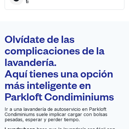
ti
LA MEJOR
ELECCIÓN
Laundryheap.com
Olvídate de las
complicaciones de la
Programa tu recogida
lavandería.
0 min
Aquí tienes una opción
Recojo y entrega
a en la puerta de
Abierto 24/7
más inteligente en
casa
Parkloft Condiminiums
7th Avenue Cleaners
Ir al sitio web
Ir a una lavandería de autoservicio en Parkloft
Condiminiums suele implicar cargar con bolsas
pesadas, esperar y perder tiempo.
Office Cleaning San