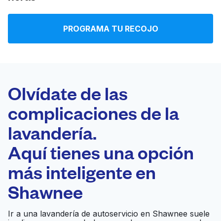
Iniciar sesión
PROGRAMA TU RECOJO
Descarga nuestra app
Olvídate de las
complicaciones de la
Síguenos en
lavandería.
Aquí tienes una opción
más inteligente en
United States
ES
Shawnee
Ir a una lavandería de autoservicio en Shawnee suele