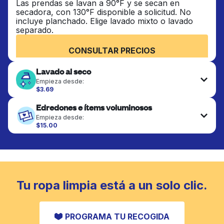
Las prendas se lavan a 90°F y se secan en
secadora, con 130°F disponible a solicitud. No
incluye planchado. Elige lavado mixto o lavado
separado.
CONSULTAR PRECIOS
Lavado al seco
Empieza desde:
$3.69
Las prendas delicadas se lavan al seco y se
Edredones e ítems voluminosos
terminan de forma profesional. Adecuado para
trajes, vestidos, abrigos y telas que requieren
Empieza desde:
cuidado especial para mantener su forma, color y
$15.00
textura.
Los artículos grandes como edredones, mantas y
cubrecamas se lavan a fondo y se secan
completamente. Diseñado para refrescar piezas
CONSULTAR PRECIOS
más pesadas que no caben en una lavadora
doméstica estándar.
Tu ropa limpia está a un solo clic.
CONSULTAR PRECIOS
PROGRAMA TU RECOGIDA