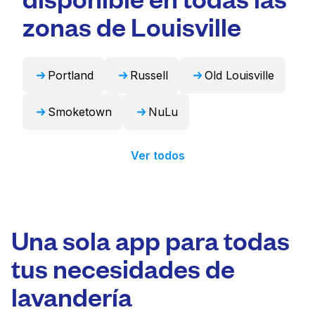
puede encargarse de estos artículos de forma
zonas de Louisville
profesional y devolverlos listos para usar en
24 horas.
Portland
Russell
Old Louisville
Smoketown
NuLu
Ver todos
Una sola app para todas
tus necesidades de
lavandería