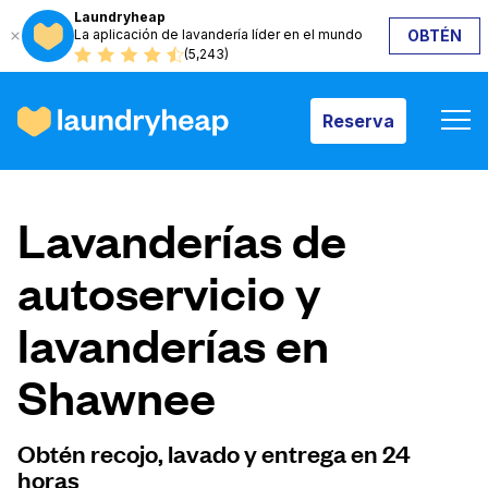
Laundryheap
La aplicación de lavandería líder en el mundo
OBTÉN
Reserva
(5,243)
Reserva
Cómo funciona
Lavanderías de
Precios y servicios
autoservicio y
lavanderías en
Quiénes somos
Shawnee
Para las empresas
Obtén recojo, lavado y entrega en 24
horas