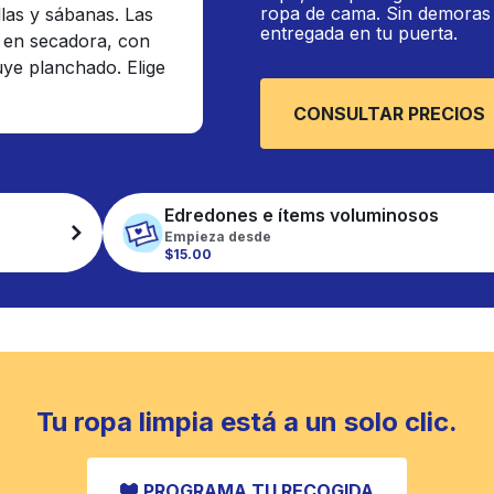
ropa de cama. Sin demoras n
llas y sábanas. Las
entregada en tu puerta.
 en secadora, con
luye planchado. Elige
CONSULTAR PRECIOS
Edredones e ítems voluminosos
Empieza desde
$15.00
Tu ropa limpia está a un solo clic.
PROGRAMA TU RECOGIDA