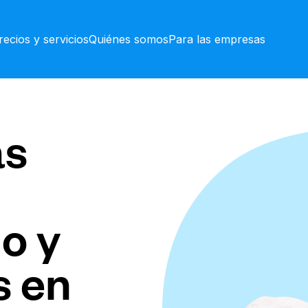
recios y servicios
Quiénes somos
Para las empresas
as
o y
s en