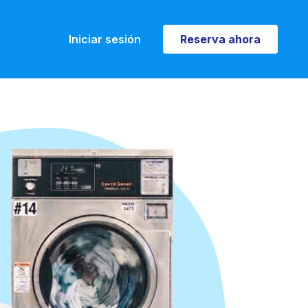
Iniciar sesión
Reserva ahora
Reserva ahora