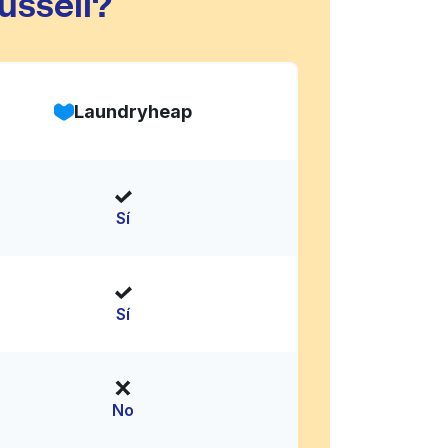
ussell?
Laundryheap
Sí
Sí
No