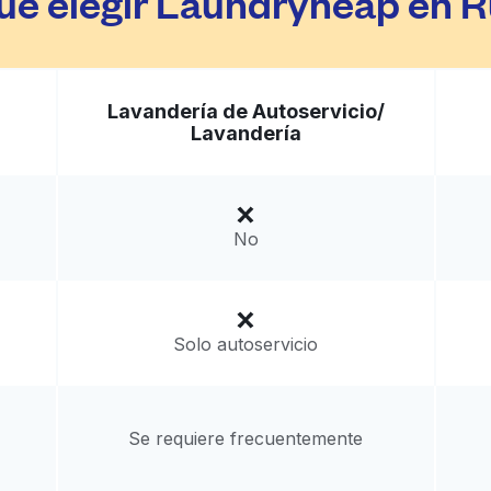
ué elegir Laundryheap en R
Lavandería de Autoservicio/
Lavandería
No
Solo autoservicio
Se requiere frecuentemente