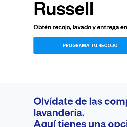
Russell
Iniciar sesión
Obtén recojo, lavado y entrega e
Descarga nuestra app
PROGRAMA TU RECOJO
Síguenos en
Olvídate de las com
United States
ES
lavandería.
Aquí tienes una op