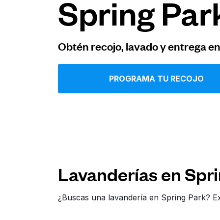
Spring Par
Iniciar sesión
Obtén recojo, lavado y entrega e
Descarga nuestra app
PROGRAMA TU RECOJO
Síguenos en
Lavanderías en Spri
United States
ES
¿Buscas una lavandería en Spring Park? Ex