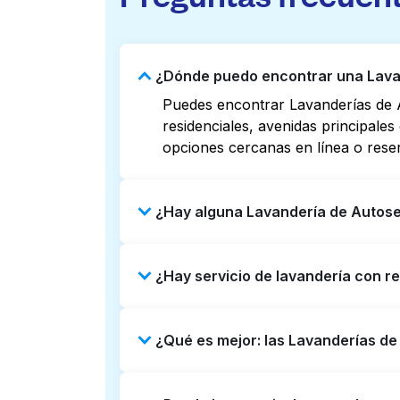
¿Dónde puedo encontrar una Lavan
Puedes encontrar Lavanderías de A
residenciales, avenidas principale
opciones cercanas en línea o rese
¿Hay alguna Lavandería de Autoser
Algunas Lavanderías de Autoservici
¿Hay servicio de lavandería con re
listados o mapas en línea puede a
reservar con Laundryheap para obt
Sí, Laundryheap opera en Spring P
¿Qué es mejor: las Lavanderías de
ser una opción que ahorre tiempo s
Las Lavanderías de Autoservicio so