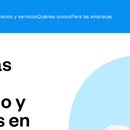
recios y servicios
Quiénes somos
Para las empresas
as
o y
s en