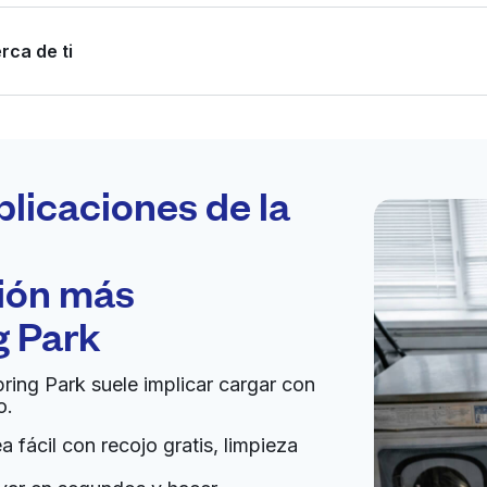
rca de ti
Programa tu
recogida
plicaciones de la
ción más
bierto 24/7
g Park
Ir al sitio web
pring Park suele implicar cargar con
o.
United States
 fácil con recojo gratis, limpieza
a domicilio:
desconocido