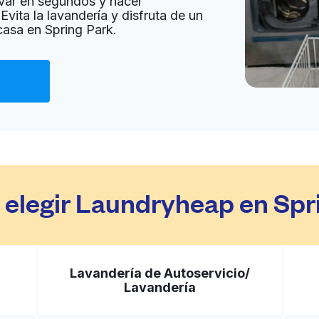
var en segundos y hacer
Evita la lavandería y disfruta de un
casa en Spring Park.
Ir al sitio web
United States
a domicilio:
desconocido
Ir al sitio web
d States
 elegir Laundryheap en Spr
a domicilio:
desconocido
Ir al sitio web
Lavandería de Autoservicio/
Lavandería
 United States