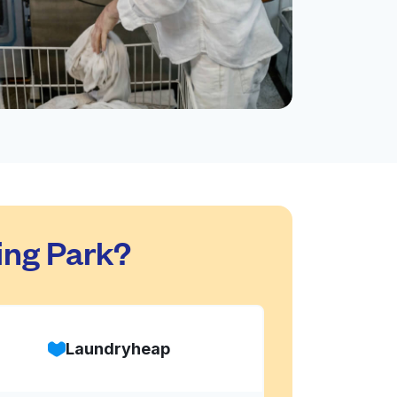
ing Park?
Laundryheap