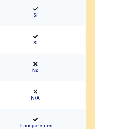
Sí
Sí
No
N/A
Transparentes