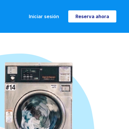
Iniciar sesión
Reserva ahora
Reserva ahora