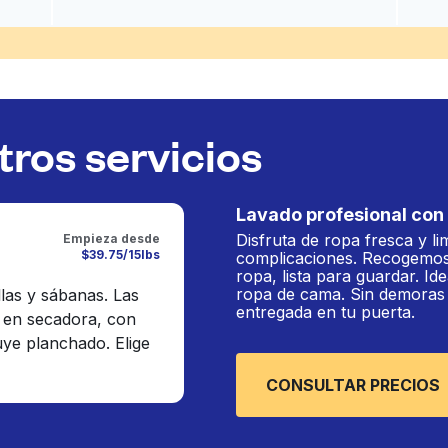
ros servicios
Lavado profesional con 
Disfruta de ropa fresca y li
Empieza desde
$39.75/15lbs
complicaciones. Recogemos
ropa, lista para guardar. Ide
ropa de cama. Sin demoras n
llas y sábanas. Las
entregada en tu puerta.
 en secadora, con
luye planchado. Elige
CONSULTAR PRECIOS