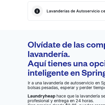
Lavanderías de Autoservicio ce
LA MEJOR ELECCIÓN
Laundryheap.com
Olvídate de las com
0 min
lavandería.
Recojo y entrega a en la
Aquí tienes una op
A
puerta de casa
inteligente en
Sprin
Genesis Coin Laundry
Ir a una lavandería de autoservicio en S
bolsas pesadas, esperar y perder tiemp
3851 Emerson St #9, Jacksonville, FL 32207, 
Laundryheap
hace que la lavandería sea
? min
Calcular la distancia
Entrega 
profesional y entrega en 24 horas.
Mostrar número