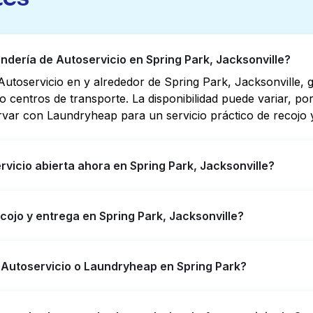
dería de Autoservicio en Spring Park, Jacksonville?
utoservicio en y alrededor de Spring Park, Jacksonville,
s o centros de transporte. La disponibilidad puede variar, 
rvar con Laundryheap para un servicio práctico de recojo y
vicio abierta ahora en Spring Park, Jacksonville?
o en Spring Park tienen horarios extendidos, pero no toda
cojo y entrega en Spring Park, Jacksonville?
yudarte a encontrar rápidamente la ubicación abierta más 
ener servicio de lavandería y entrega 24/7 sin complicaci
ark, ofreciendo servicio conveniente de recojo y entrega 
 Autoservicio o Laundryheap en Spring Park?
i prefieres no ir a una Lavandería de Autoservicio.
n una buena opción para lavar por cuenta propia si tienes 