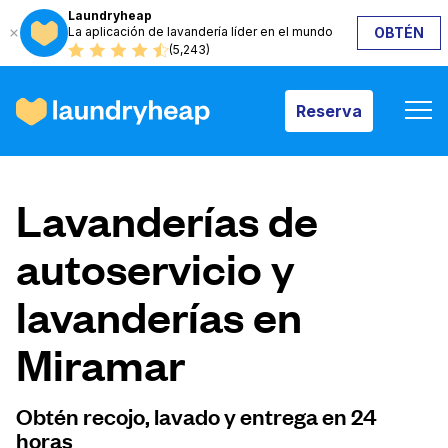
Laundryheap
La aplicación de lavandería líder en el mundo
OBTÉN
Reserva
(5,243)
Reserva
Cómo funciona
Lavanderías de
Precios y servicios
autoservicio y
lavanderías en
Quiénes somos
Miramar
Para las empresas
Obtén recojo, lavado y entrega en 24
horas