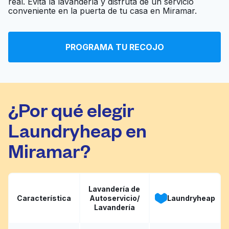
real. Evita la lavandería y disfruta de un servicio
Ir al sitio web
conveniente en la puerta de tu casa en Miramar.
Cleaners
Herman Jackson's
PROGRAMA TU RECOJO
Ir al sitio web
Cleaners
¿Por qué elegir
Laundryheap en
Miramar?
Lavandería de
Característica
Autoservicio/
Laundryheap
Lavandería