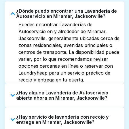
¿Dónde puedo encontrar una Lavandería de
Autoservicio en Miramar, Jacksonville?
Puedes encontrar Lavanderías de
Autoservicio en y alrededor de Miramar,
Jacksonville, generalmente ubicadas cerca de
zonas residenciales, avenidas principales o
centros de transporte. La disponibilidad puede
variar, por lo que recomendamos revisar
opciones cercanas en línea o reservar con
Laundryheap para un servicio práctico de
recojo y entrega en tu puerta.
¿Hay alguna Lavandería de Autoservicio
abierta ahora en Miramar, Jacksonville?
Algunas Lavanderías de Autoservicio en
¿Hay servicio de lavandería con recojo y
Miramar tienen horarios extendidos, pero no
entrega en Miramar, Jacksonville?
todas abren hasta tarde o 24/7. Revisar