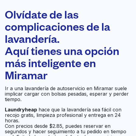
ELECCIÓN
Laundryheap.com
Olvídate de las
complicaciones de la
Programa tu recogida
lavandería.
0 min
Aquí tienes una opción
Recojo y entrega
a en la puerta de
Abierto 24/7
más inteligente en
casa
Miramar
Sunbelt Business
Ir al sitio web
Ir a una lavandería de autoservicio en Miramar suele
Brokers
implicar cargar con bolsas pesadas, esperar y perder
tiempo.
Laundryheap
hace que la lavandería sea fácil con
My Favorite Cleaners
Ir al sitio web
recojo gratis, limpieza profesional y entrega en 24
horas.
Con precios desde $2.85, puedes reservar en
segundos y hacer seguimiento a tu pedido en tiempo
San Jose Square