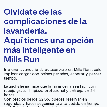
ELECCIÓN
Laundryheap.com
Olvídate de las
complicaciones de la
Programa tu recogida
lavandería.
0 min
Aquí tienes una opción
Recojo y entrega
a en la puerta de
Abierto 24/7
más inteligente en
casa
Mills Run
A & A WASHATERIA
Ir al sitio web
Ir a una lavandería de autoservicio en Mills Run suele
implicar cargar con bolsas pesadas, esperar y perder
tiempo.
North Eldridge
Laundryheap
hace que la lavandería sea fácil con
Ir al sitio web
recojo gratis, limpieza profesional y entrega en 24
Washateria
horas.
Con precios desde $2.85, puedes reservar en
segundos y hacer seguimiento a tu pedido en tiempo
Wunderlich