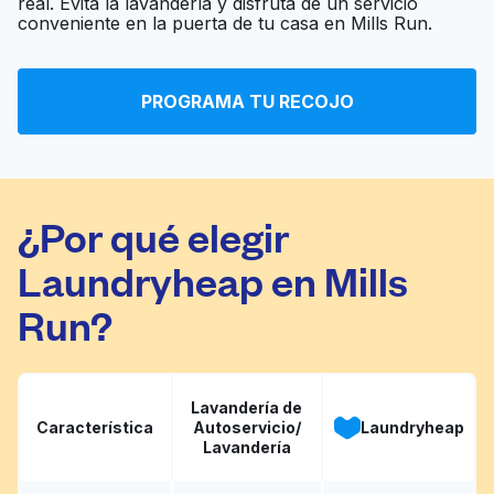
real. Evita la lavandería y disfruta de un servicio
Ir al sitio web
conveniente en la puerta de tu casa en Mills Run.
Washateria
PROGRAMA TU RECOJO
Klein Laundromat
Ir al sitio web
¿Por qué elegir
Laundryheap en Mills
Run?
Lavandería de
Característica
Autoservicio/
Laundryheap
Lavandería