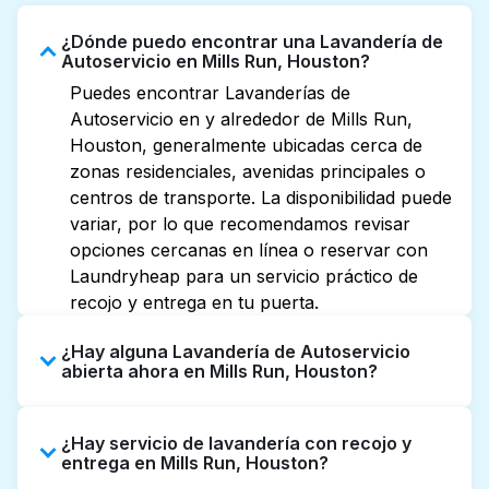
¿Dónde puedo encontrar una Lavandería de
Autoservicio en Mills Run, Houston?
Puedes encontrar Lavanderías de
Autoservicio en y alrededor de Mills Run,
Houston, generalmente ubicadas cerca de
zonas residenciales, avenidas principales o
centros de transporte. La disponibilidad puede
variar, por lo que recomendamos revisar
opciones cercanas en línea o reservar con
Laundryheap para un servicio práctico de
recojo y entrega en tu puerta.
¿Hay alguna Lavandería de Autoservicio
abierta ahora en Mills Run, Houston?
Algunas Lavanderías de Autoservicio en Mills
¿Hay servicio de lavandería con recojo y
Run tienen horarios extendidos, pero no
entrega en Mills Run, Houston?
todas abren hasta tarde o 24/7. Revisar