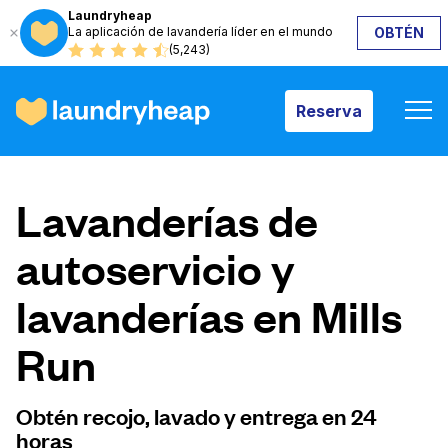
Laundryheap
La aplicación de lavandería líder en el mundo
OBTÉN
Reserva
(5,243)
Reserva
Cómo funciona
Lavanderías de
Precios y servicios
autoservicio y
lavanderías en Mills
Quiénes somos
Run
Para las empresas
Obtén recojo, lavado y entrega en 24
horas