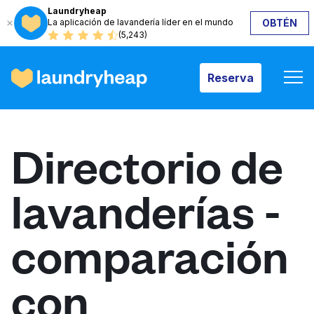
Laundryheap
La aplicación de lavandería líder en el mundo
OBTÉN
Reserva
(5,243)
Reserva
Cómo funciona
Directorio de
Precios y servicios
lavanderías -
Quiénes somos
comparación
Para las empresas
con