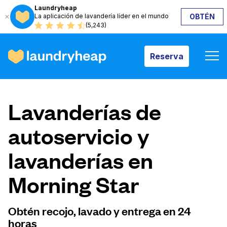
Laundryheap
La aplicación de lavandería líder en el mundo
OBTÉN
Reserva
(5,243)
Reserva
Cómo funciona
Lavanderías de
Precios y servicios
autoservicio y
lavanderías en
Quiénes somos
Morning Star
Para las empresas
Obtén recojo, lavado y entrega en 24
horas