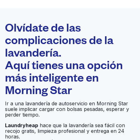
LA MEJOR
ELECCIÓN
Laundryheap.com
Olvídate de las
complicaciones de la
Programa tu recogida
lavandería.
0 min
Aquí tienes una opción
Recojo y entrega
a en la puerta de
Abierto 24/7
más inteligente en
casa
Morning Star
Silver Star Cleaners &
Ir al sitio web
Ir a una lavandería de autoservicio en Morning Star
Laundry
suele implicar cargar con bolsas pesadas, esperar y
perder tiempo.
Gigantic Cleaners &
Laundryheap
hace que la lavandería sea fácil con
Ir al sitio web
recojo gratis, limpieza profesional y entrega en 24
Laundry
horas.