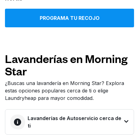
Iniciar sesión
PROGRAMA TU RECOJO
Descarga nuestra app
Lavanderías en Morning
Star
Síguenos en
¿Buscas una lavandería en Morning Star? Explora
estas opciones populares cerca de ti o elige
Laundryheap para mayor comodidad.
United States
ES
Lavanderías de Autoservicio cerca de
ti