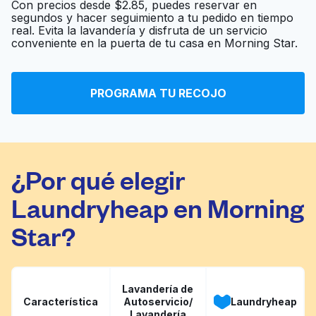
Con precios desde $2.85, puedes reservar en
segundos y hacer seguimiento a tu pedido en tiempo
real. Evita la lavandería y disfruta de un servicio
Coin-Op Laundry
Ir al sitio web
conveniente en la puerta de tu casa en Morning Star.
Impressive Cleaners
PROGRAMA TU RECOJO
Ir al sitio web
and Laundry
¿Por qué elegir
Laundryheap en Morning
Star?
Lavandería de
Característica
Autoservicio/
Laundryheap
Lavandería