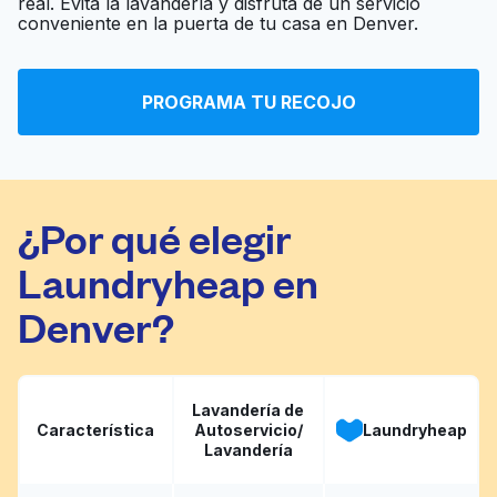
real. Evita la lavandería y disfruta de un servicio
Dependable Cleaners
Ir al sitio web
conveniente en la puerta de tu casa en Denver.
PROGRAMA TU RECOJO
17th Ave Cleaners
Ir al sitio web
¿Por qué elegir
Laundryheap en
Denver?
Lavandería de
Característica
Autoservicio/
Laundryheap
Lavandería