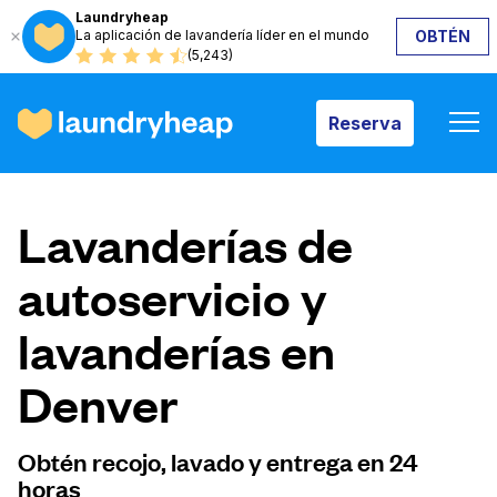
Laundryheap
La aplicación de lavandería líder en el mundo
OBTÉN
Reserva
(5,243)
Reserva
Cómo funciona
Lavanderías de
Precios y servicios
autoservicio y
lavanderías en
Quiénes somos
Denver
Para las empresas
Obtén recojo, lavado y entrega en 24
horas