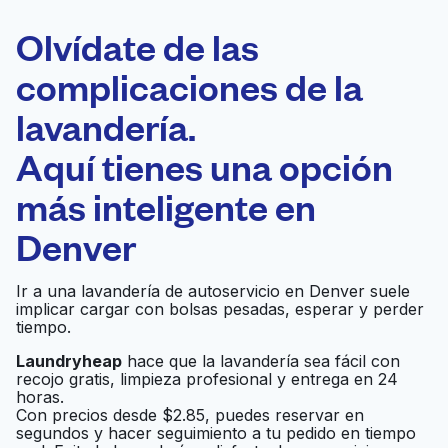
ELECCIÓN
Laundryheap.com
Olvídate de las
complicaciones de la
Programa tu recogida
lavandería.
0 min
Aquí tienes una opción
Recojo y entrega
a en la puerta de
Abierto 24/7
más inteligente en
casa
Denver
Denver Business
Ir al sitio web
Ir a una lavandería de autoservicio en Denver suele
Journal
implicar cargar con bolsas pesadas, esperar y perder
tiempo.
The Spot Bouldering
Laundryheap
hace que la lavandería sea fácil con
Ir al sitio web
recojo gratis, limpieza profesional y entrega en 24
Gym
horas.
Con precios desde $2.85, puedes reservar en
segundos y hacer seguimiento a tu pedido en tiempo