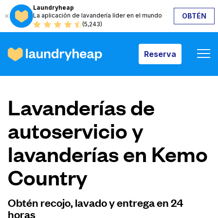
Laundryheap
La aplicación de lavandería líder en el mundo
OBTÉN
Reserva
(5,243)
Reserva
Cómo funciona
Lavanderías de
Precios y servicios
autoservicio y
lavanderías en Kemo
Quiénes somos
Country
Para las empresas
Obtén recojo, lavado y entrega en 24
horas