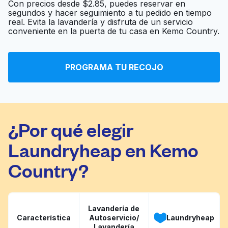
Con precios desde $2.85, puedes reservar en
segundos y hacer seguimiento a tu pedido en tiempo
real. Evita la lavandería y disfruta de un servicio
Laundry Yard
Ir al sitio web
conveniente en la puerta de tu casa en Kemo Country.
WaveMax Laundry
PROGRAMA TU RECOJO
Ir al sitio web
Lakewood
¿Por qué elegir
Laundryheap en Kemo
Country?
Lavandería de
Característica
Autoservicio/
Laundryheap
Lavandería