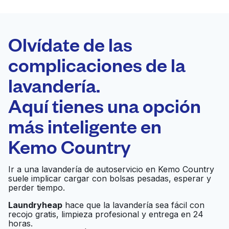
LA MEJOR
ELECCIÓN
Laundryheap.com
Olvídate de las
complicaciones de la
Programa tu recogida
lavandería.
0 min
Aquí tienes una opción
Recojo y entrega
a en la puerta de
Abierto 24/7
más inteligente en
casa
Kemo Country
Hampden west
Ir al sitio web
Ir a una lavandería de autoservicio en Kemo Country
laundromat
suele implicar cargar con bolsas pesadas, esperar y
perder tiempo.
Laundryheap
hace que la lavandería sea fácil con
Suds Out Laundromat
Ir al sitio web
recojo gratis, limpieza profesional y entrega en 24
horas.