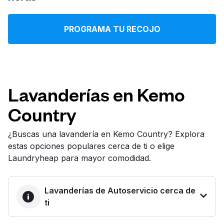
Iniciar sesión
PROGRAMA TU RECOJO
Descarga nuestra app
Lavanderías en Kemo
Country
Síguenos en
¿Buscas una lavandería en Kemo Country? Explora
estas opciones populares cerca de ti o elige
Laundryheap para mayor comodidad.
United States
ES
Lavanderías de Autoservicio cerca de
ti