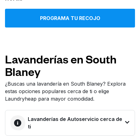
Iniciar sesión
PROGRAMA TU RECOJO
Descarga nuestra app
Lavanderías en South
Blaney
Síguenos en
¿Buscas una lavandería en South Blaney? Explora
estas opciones populares cerca de ti o elige
Laundryheap para mayor comodidad.
United States
ES
Lavanderías de Autoservicio cerca de
ti