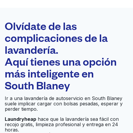
LA MEJOR
ELECCIÓN
Laundryheap.com
Olvídate de las
complicaciones de la
Programa tu recogida
lavandería.
0 min
Aquí tienes una opción
Recojo y entrega
a en la puerta de
Abierto 24/7
más inteligente en
casa
South Blaney
DE ANZA'
Ir al sitio web
Ir a una lavandería de autoservicio en South Blaney
LAUNDROMAT
suele implicar cargar con bolsas pesadas, esperar y
perder tiempo.
Laundryheap
hace que la lavandería sea fácil con
Shine Cleaners
Ir al sitio web
recojo gratis, limpieza profesional y entrega en 24
horas.