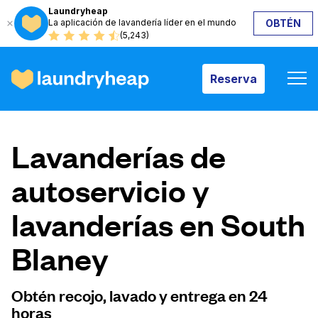
Laundryheap
La aplicación de lavandería líder en el mundo
OBTÉN
Reserva
(5,243)
Reserva
Cómo funciona
Lavanderías de
Precios y servicios
autoservicio y
lavanderías en South
Quiénes somos
Blaney
Para las empresas
Obtén recojo, lavado y entrega en 24
horas