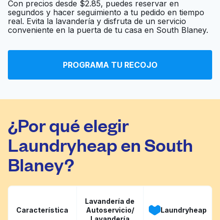
Con precios desde $2.85, puedes reservar en
segundos y hacer seguimiento a tu pedido en tiempo
real. Evita la lavandería y disfruta de un servicio
Premier Cleaners
Ir al sitio web
conveniente en la puerta de tu casa en South Blaney.
Swift Cleaners &
PROGRAMA TU RECOJO
Ir al sitio web
Draperies
¿Por qué elegir
Laundryheap en South
Blaney?
Lavandería de
Característica
Autoservicio/
Laundryheap
Lavandería