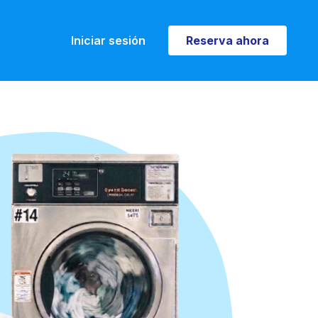
Iniciar sesión
Reserva ahora
Reserva ahora