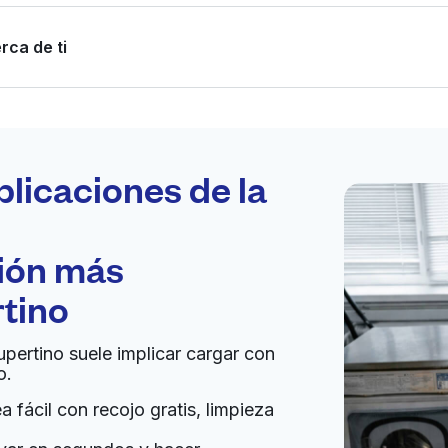
rca de ti
Programa tu
recogida
plicaciones de la
ción más
bierto 24/7
tino
Ir al sitio web
upertino suele implicar cargar con
o.
United States
 fácil con recojo gratis, limpieza
a domicilio:
desconocido