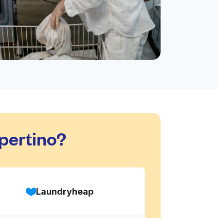
pertino?
Laundryheap