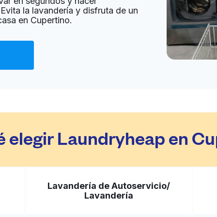
var en segundos y hacer
Evita la lavandería y disfruta de un
Ir al sitio web
 casa en Cupertino.
ted States
a domicilio:
desconocido
Ir al sitio web
 States
é elegir Laundryheap en Cu
a domicilio:
desconocido
Ir al sitio web
Lavandería de Autoservicio/
Lavandería
ted States