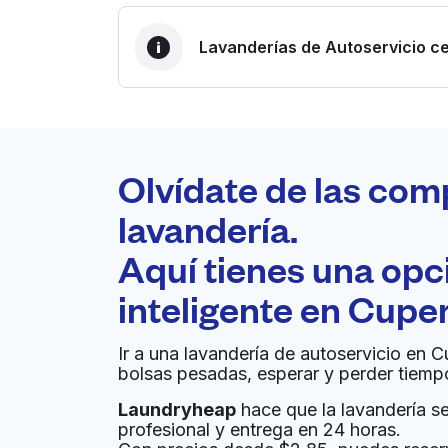
Lavanderías de Autoservicio ce
LA MEJOR ELECCIÓN
Laundryheap.com
Olvídate de las com
0 min
lavandería.
Recojo y entrega a en la
Aquí tienes una op
A
puerta de casa
inteligente en
Cuper
DE ANZA' LAUNDROMAT
Ir a una lavandería de autoservicio en C
bolsas pesadas, esperar y perder tiemp
10477 S De Anza Blvd, Cupertino, CA 95014, 
Laundryheap
hace que la lavandería sea
? min
Calcular la distancia
Entrega 
profesional y entrega en 24 horas.