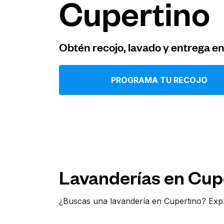
Cupertino
Iniciar sesión
Obtén recojo, lavado y entrega e
Descarga nuestra app
PROGRAMA TU RECOJO
Síguenos en
Lavanderías en Cup
United States
ES
¿Buscas una lavandería en Cupertino? Expl