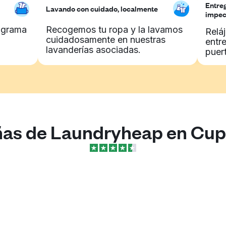
Entreg
Lavando con cuidado, localmente
impec
rograma
Recogemos tu ropa y la lavamos
Relá
cuidadosamente en nuestras
entr
lavanderías asociadas.
puer
as de Laundryheap en Cup