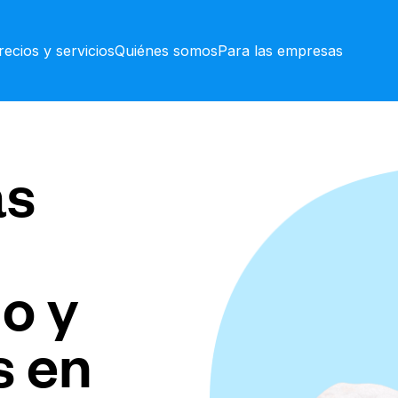
recios y servicios
Quiénes somos
Para las empresas
as
o y
s en