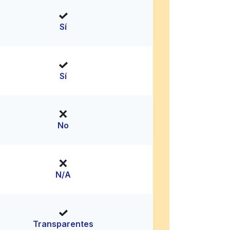
Sí
Sí
No
N/A
Transparentes