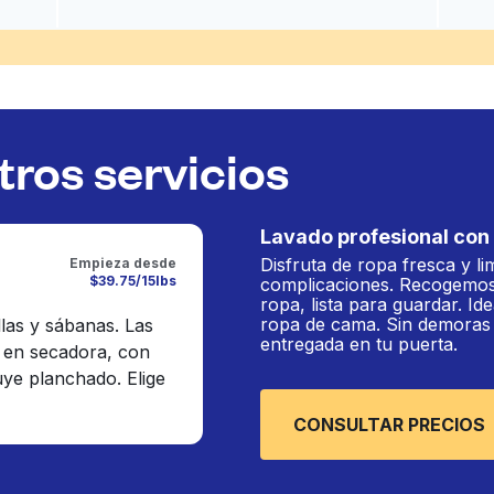
ros servicios
Lavado profesional con 
Disfruta de ropa fresca y li
Empieza desde
$39.75/15lbs
complicaciones. Recogemos
ropa, lista para guardar. Ide
ropa de cama. Sin demoras n
llas y sábanas. Las
entregada en tu puerta.
 en secadora, con
luye planchado. Elige
CONSULTAR PRECIOS