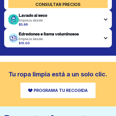
CONSULTAR PRECIOS
Lavado al seco
Empieza desde:
$3.69
Las prendas delicadas se lavan al seco y se
Edredones e ítems voluminosos
terminan de forma profesional. Adecuado para
trajes, vestidos, abrigos y telas que requieren
Empieza desde:
cuidado especial para mantener su forma, color y
$15.00
textura.
Los artículos grandes como edredones, mantas y
cubrecamas se lavan a fondo y se secan
completamente. Diseñado para refrescar piezas
CONSULTAR PRECIOS
más pesadas que no caben en una lavadora
doméstica estándar.
Tu ropa limpia está a un solo clic.
CONSULTAR PRECIOS
PROGRAMA TU RECOGIDA