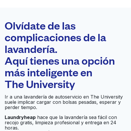
LA MEJOR
ELECCIÓN
Laundryheap.com
Olvídate de las
complicaciones de la
Programa tu recogida
lavandería.
0 min
Aquí tienes una opción
Recojo y entrega
a en la puerta de
Abierto 24/7
más inteligente en
casa
The University
ServiceMaster
Ir al sitio web
Ir a una lavandería de autoservicio en The University
Complete Services
suele implicar cargar con bolsas pesadas, esperar y
perder tiempo.
Blue Bubble Express
Laundryheap
hace que la lavandería sea fácil con
Ir al sitio web
recojo gratis, limpieza profesional y entrega en 24
Laundromat
horas.