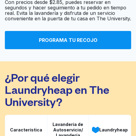
Con precios desde $2.85, puedes reservar en
segundos y hacer seguimiento a tu pedido en tiempo
real. Evita la lavandería y disfruta de un servicio
Dirty Dungarees
Ir al sitio web
conveniente en la puerta de tu casa en The University.
Clintonville Coin
PROGRAMA TU RECOJO
Ir al sitio web
Laundry
¿Por qué elegir
Laundryheap en The
University?
Lavandería de
Característica
Autoservicio/
Laundryheap
Lavandería