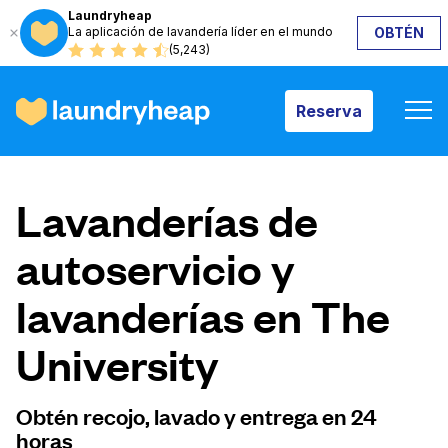
Laundryheap
La aplicación de lavandería líder en el mundo
OBTÉN
Reserva
(5,243)
Reserva
Cómo funciona
Lavanderías de
Precios y servicios
autoservicio y
lavanderías en The
Quiénes somos
University
Para las empresas
Obtén recojo, lavado y entrega en 24
horas