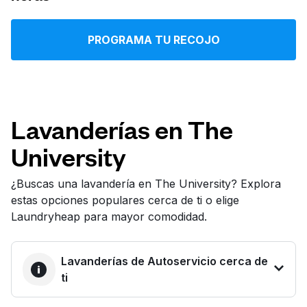
Iniciar sesión
PROGRAMA TU RECOJO
Descarga nuestra app
Lavanderías en The
University
Síguenos en
¿Buscas una lavandería en The University? Explora
estas opciones populares cerca de ti o elige
Laundryheap para mayor comodidad.
United States
ES
Lavanderías de Autoservicio cerca de
ti