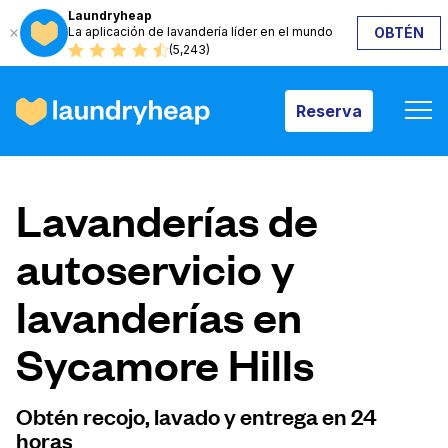
Laundryheap
La aplicación de lavandería líder en el mundo
OBTÉN
Reserva
(5,243)
Reserva
Cómo funciona
Lavanderías de
Precios y servicios
autoservicio y
lavanderías en
Quiénes somos
Sycamore Hills
Para las empresas
Obtén recojo, lavado y entrega en 24
horas