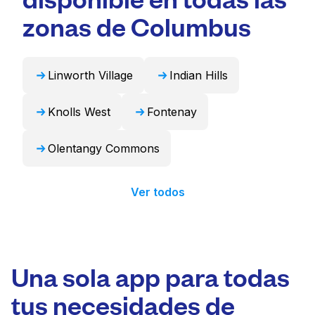
puede encargarse de estos artículos de forma
zonas de Columbus
profesional y devolverlos listos para usar en
24 horas.
Linworth Village
Indian Hills
Knolls West
Fontenay
Olentangy Commons
Ver todos
Una sola app para todas
tus necesidades de