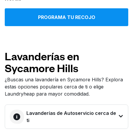
Iniciar sesión
PROGRAMA TU RECOJO
Descarga nuestra app
Lavanderías en
Sycamore Hills
Síguenos en
¿Buscas una lavandería en Sycamore Hills? Explora
estas opciones populares cerca de ti o elige
Laundryheap para mayor comodidad.
United States
ES
Lavanderías de Autoservicio cerca de
ti