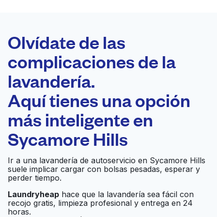
LA MEJOR
ELECCIÓN
Laundryheap.com
Olvídate de las
complicaciones de la
Programa tu recogida
lavandería.
0 min
Aquí tienes una opción
Recojo y entrega
a en la puerta de
Abierto 24/7
más inteligente en
casa
Sycamore Hills
Sunlight Cleaners &
Ir a una lavandería de autoservicio en Sycamore Hills
Laundromat -
Ir al sitio web
suele implicar cargar con bolsas pesadas, esperar y
Arlington/NW Cols
perder tiempo.
Laundryheap
hace que la lavandería sea fácil con
recojo gratis, limpieza profesional y entrega en 24
Sunlight Cleaners
Ir al sitio web
horas.
Corporate Offices