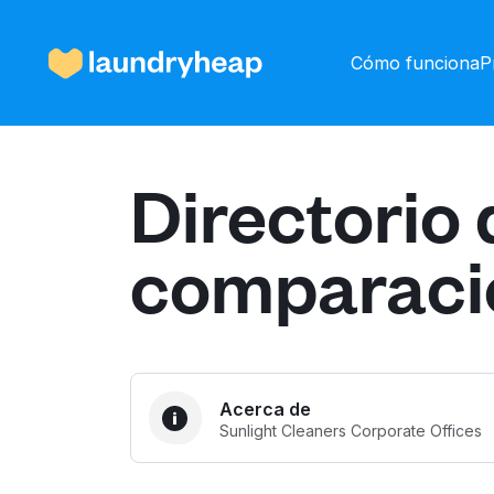
Cómo funciona
P
Directorio 
Cómo funciona
comparaci
Precios y servicios
Quiénes somos
Acerca de
Sunlight Cleaners Corporate Offices
Para las empresas