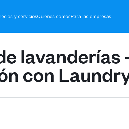
recios y servicios
Quiénes somos
Para las empresas
de lavanderías 
ón con Laundr
2000 W Henderson 