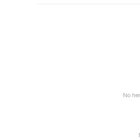
Iniciar sesión
Descarga nuestra app
Síguenos en
No hem
United States
ES