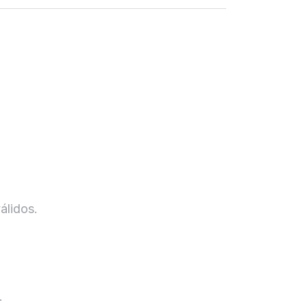
álidos.
.