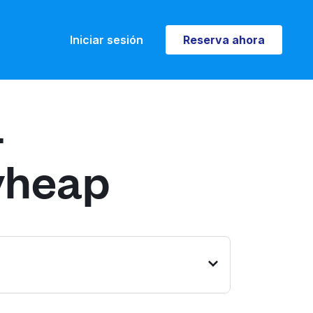
Iniciar sesión
Reserva ahora
Reserva ahora
-
yheap
Rd #500, Columbus, OH 43220,