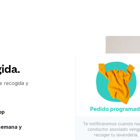
ida.
de recogida y
pp
 semana y