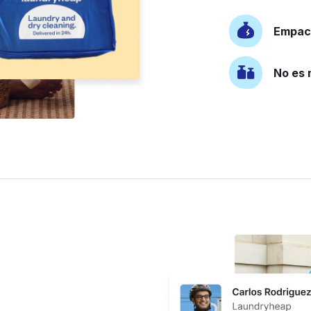
Empaca
No es 