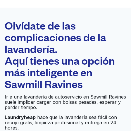
LA MEJOR
ELECCIÓN
Laundryheap.com
Olvídate de las
complicaciones de la
Programa tu recogida
lavandería.
0 min
Aquí tienes una opción
Recojo y entrega
a en la puerta de
Abierto 24/7
más inteligente en
casa
Sawmill Ravines
Swan Cleaners
Ir al sitio web
Ir a una lavandería de autoservicio en Sawmill Ravines
suele implicar cargar con bolsas pesadas, esperar y
perder tiempo.
Sunlight Cleaners
Laundryheap
hace que la lavandería sea fácil con
Ir al sitio web
recojo gratis, limpieza profesional y entrega en 24
Corporate Offices
horas.