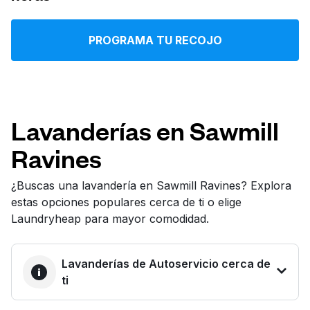
Iniciar sesión
PROGRAMA TU RECOJO
Descarga nuestra app
Lavanderías en Sawmill
Ravines
Síguenos en
¿Buscas una lavandería en Sawmill Ravines? Explora
estas opciones populares cerca de ti o elige
Laundryheap para mayor comodidad.
United States
ES
Lavanderías de Autoservicio cerca de
ti