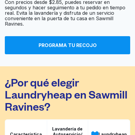
Con precios desde $2.85, puedes reservar en
segundos y hacer seguimiento a tu pedido en tiempo
Sunlight Cleaners &
real. Evita la lavandería y disfruta de un servicio
conveniente en la puerta de tu casa en Sawmill
Laundromat -
Ir al sitio web
Ravines.
Arlington/NW Cols
PROGRAMA TU RECOJO
Dublin Cleaners
Ir al sitio web
¿Por qué elegir
Laundryheap en Sawmill
Ravines?
Lavandería de
Característica
Autoservicio/
Laundryheap