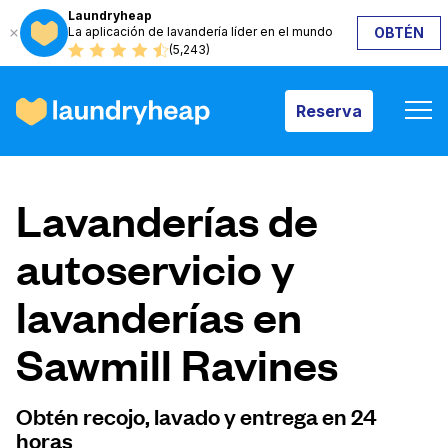
Laundryheap
La aplicación de lavandería líder en el mundo
OBTÉN
Reserva
(5,243)
Reserva
Cómo funciona
Lavanderías de
Precios y servicios
autoservicio y
lavanderías en
Quiénes somos
Sawmill Ravines
Para las empresas
Obtén recojo, lavado y entrega en 24
horas