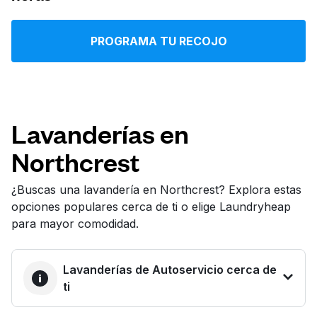
Iniciar sesión
PROGRAMA TU RECOJO
Descarga nuestra app
Lavanderías en
Northcrest
Síguenos en
¿Buscas una lavandería en Northcrest? Explora estas
opciones populares cerca de ti o elige Laundryheap
para mayor comodidad.
United States
ES
Lavanderías de Autoservicio cerca de
ti