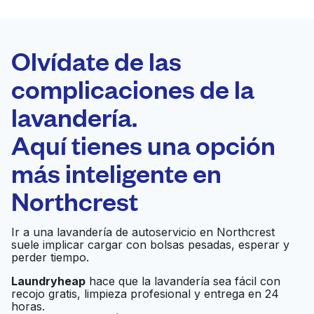
LA MEJOR
ELECCIÓN
Laundryheap.com
Olvídate de las
complicaciones de la
Programa tu recogida
lavandería.
0 min
Aquí tienes una opción
Recojo y entrega
a en la puerta de
Abierto 24/7
más inteligente en
casa
Northcrest
Sunlight Cleaners
Ir al sitio web
Ir a una lavandería de autoservicio en Northcrest
Corporate Offices
suele implicar cargar con bolsas pesadas, esperar y
perder tiempo.
Sunlight Cleaners &
Laundryheap
hace que la lavandería sea fácil con
recojo gratis, limpieza profesional y entrega en 24
Laundromat -
Ir al sitio web
horas.
Arlington/NW Cols