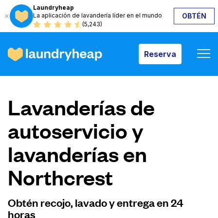
Laundryheap
La aplicación de lavandería líder en el mundo
OBTÉN
Reserva
(5,243)
Reserva
Cómo funciona
Lavanderías de
Precios y servicios
autoservicio y
lavanderías en
Quiénes somos
Northcrest
Para las empresas
Obtén recojo, lavado y entrega en 24
horas