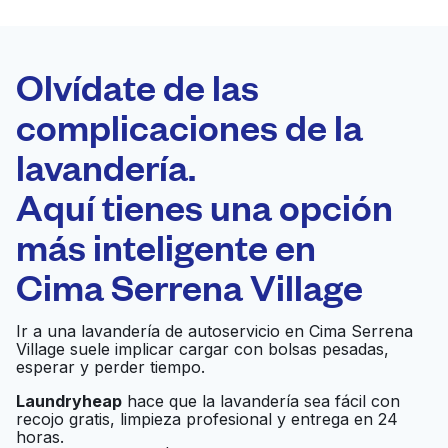
LA MEJOR
ELECCIÓN
Laundryheap.com
Olvídate de las
complicaciones de la
Programa tu recogida
lavandería.
0 min
Aquí tienes una opción
Recojo y entrega
a en la puerta de
Abierto 24/7
más inteligente en
casa
Cima Serrena Village
EcoClean
Ir al sitio web
Ir a una lavandería de autoservicio en Cima Serrena
Village suele implicar cargar con bolsas pesadas,
esperar y perder tiempo.
Laundryheap
hace que la lavandería sea fácil con
The Steam Team
Ir al sitio web
recojo gratis, limpieza profesional y entrega en 24
horas.