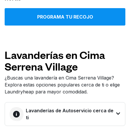
Iniciar sesión
PROGRAMA TU RECOJO
Descarga nuestra app
Lavanderías en Cima
Serrena Village
Síguenos en
¿Buscas una lavandería en Cima Serrena Village?
Explora estas opciones populares cerca de ti o elige
Laundryheap para mayor comodidad.
United States
ES
Lavanderías de Autoservicio cerca de
ti