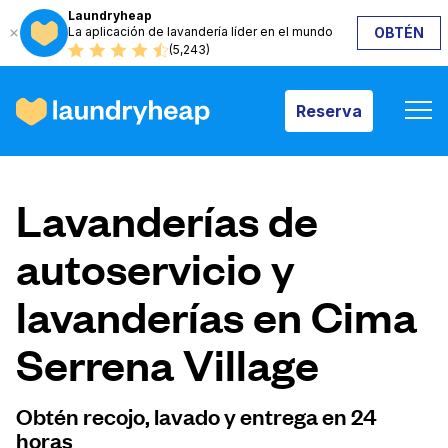
Laundryheap
La aplicación de lavandería líder en el mundo
OBTÉN
Reserva
(5,243)
Reserva
Cómo funciona
Lavanderías de
Precios y servicios
autoservicio y
lavanderías en Cima
Quiénes somos
Serrena Village
Para las empresas
Obtén recojo, lavado y entrega en 24
horas