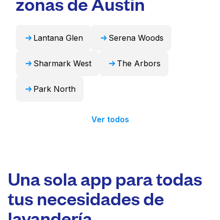
zonas de Austin
profesional y devolverlos listos para usar en
24 horas.
Lantana Glen
Serena Woods
Sharmark West
The Arbors
Park North
Ver todos
Una sola app para todas
tus necesidades de
lavandería