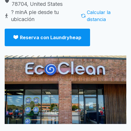
78704, United States
? min
A pie desde tu
Calcular la
ubicación
distancia
Reserva con Laundryheap