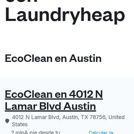
Laundryheap
Iniciar sesión
Descarga nuestra app
EcoClean en Austin
Síguenos en
EcoClean en 4012 N
Lamar Blvd Austin
United States
ES
4012 N Lamar Blvd, Austin, TX 78756, United
States
? min
A pie desde tu
Calcular la