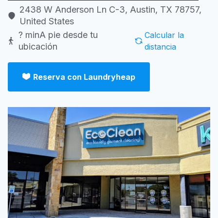
2438 W Anderson Ln C-3, Austin, TX 78757,
United States
? min
A pie desde tu
Calcular la
ubicación
distancia
Reserva con Laundryheap