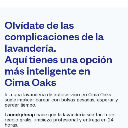
LA MEJOR
ELECCIÓN
Laundryheap.com
Olvídate de las
complicaciones de la
Programa tu recogida
lavandería.
0 min
Aquí tienes una opción
Recojo y entrega
a en la puerta de
Abierto 24/7
más inteligente en
casa
Cima Oaks
Garnett Lewis
Ir al sitio web
Ir a una lavandería de autoservicio en Cima Oaks
Cleaners
suele implicar cargar con bolsas pesadas, esperar y
perder tiempo.
Reid's Cleaners &
Laundryheap
hace que la lavandería sea fácil con
Ir al sitio web
recojo gratis, limpieza profesional y entrega en 24
Laundry
horas.