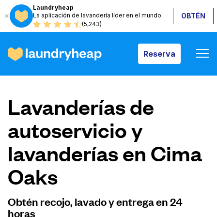
Laundryheap
La aplicación de lavandería líder en el mundo
OBTÉN
Reserva
(5,243)
Reserva
Cómo funciona
Lavanderías de
Precios y servicios
autoservicio y
lavanderías en Cima
Quiénes somos
Oaks
Para las empresas
Obtén recojo, lavado y entrega en 24
horas