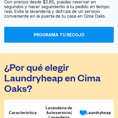
Con precios desde $2.85, puedes reservar en
segundos y hacer seguimiento a tu pedido en tiempo
real. Evita la lavandería y disfruta de un servicio
The Steam Team
Ir al sitio web
conveniente en la puerta de tu casa en Cima Oaks.
PROGRAMA TU RECOJO
EcoClean
Ir al sitio web
¿Por qué elegir
Laundryheap en Cima
Oaks?
Lavandería de
Característica
Autoservicio/
Laundryheap
Lavandería