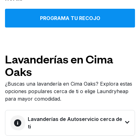
Iniciar sesión
PROGRAMA TU RECOJO
Descarga nuestra app
Lavanderías en Cima
Oaks
Síguenos en
¿Buscas una lavandería en Cima Oaks? Explora estas
opciones populares cerca de ti o elige Laundryheap
para mayor comodidad.
United States
ES
Lavanderías de Autoservicio cerca de
ti