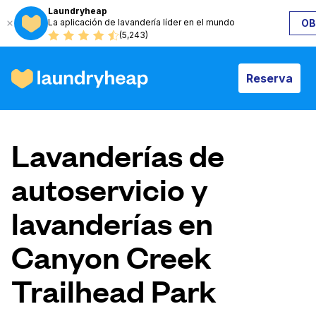
Laundryheap
La aplicación de lavandería líder en el mundo
OB
Reserva
(5,243)
Reserva
Cómo funciona
Lavanderías de
Precios y servicios
autoservicio y
lavanderías en
Quiénes somos
Canyon Creek
Para las empresas
Trailhead Park