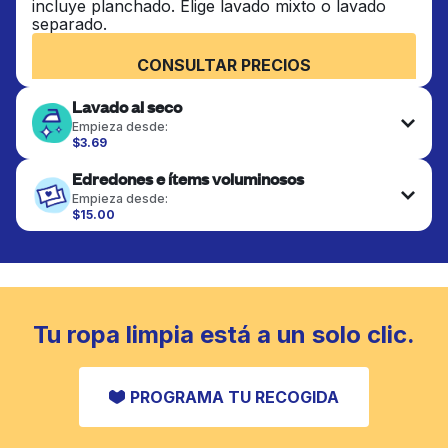
incluye planchado. Elige lavado mixto o lavado
separado.
CONSULTAR PRECIOS
Lavado al seco
Empieza desde:
$3.69
Las prendas delicadas se lavan al seco y se
Edredones e ítems voluminosos
terminan de forma profesional. Adecuado para
trajes, vestidos, abrigos y telas que requieren
Empieza desde:
cuidado especial para mantener su forma, color y
$15.00
textura.
Los artículos grandes como edredones, mantas y
cubrecamas se lavan a fondo y se secan
completamente. Diseñado para refrescar piezas
CONSULTAR PRECIOS
más pesadas que no caben en una lavadora
doméstica estándar.
Tu ropa limpia está a un solo clic.
CONSULTAR PRECIOS
PROGRAMA TU RECOGIDA