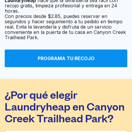
Laundryheap
hace que la lavandería sea fácil con
Rick's Cleaners
Ir al sitio web
recojo gratis, limpieza profesional y entrega en 24
horas.
Con precios desde $2.85, puedes reservar en
segundos y hacer seguimiento a tu pedido en tiempo
Reid's Cleaners &
real. Evita la lavandería y disfruta de un servicio
Ir al sitio web
conveniente en la puerta de tu casa en Canyon Creek
Laundry
Trailhead Park.
Friendly Laundry
Ir al sitio web
PROGRAMA TU RECOJO
¿Por qué elegir
Laundryheap en Canyon
Creek Trailhead Park?