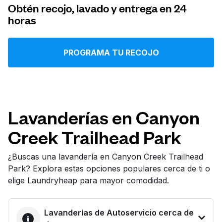
Obtén recojo, lavado y entrega en 24
Iniciar sesión
horas
Descarga nuestra app
PROGRAMA TU RECOJO
Síguenos en
Lavanderías en Canyon
Creek Trailhead Park
¿Buscas una lavandería en Canyon Creek Trailhead
Park? Explora estas opciones populares cerca de ti o
United States
ES
elige Laundryheap para mayor comodidad.
Lavanderías de Autoservicio cerca de