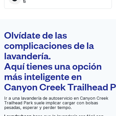
ti
LA MEJOR
ELECCIÓN
Laundryheap.com
Olvídate de las
complicaciones de la
Programa tu recogida
lavandería.
0 min
Aquí tienes una opción
Recojo y entrega
a en la puerta de
Abierto 24/7
más inteligente en
casa
Canyon Creek Trailhead P
Reid's Cleaners &
Ir al sitio web
Ir a una lavandería de autoservicio en Canyon Creek
Laundry
Trailhead Park suele implicar cargar con bolsas
pesadas, esperar y perder tiempo.