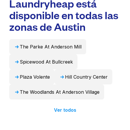
Laundryheap está
rápidos. Para muchos residentes, es una
máquinas de gran capacidad adecuadas para
opción más conveniente y que ahorra tiempo.
artículos voluminosos como edredones,
disponible en todas las
mantas y cortinas. Como alternativa,
Laundryheap puede encargarse de estos
zonas de Austin
artículos de forma profesional y devolverlos
listos para usar en 24 horas.
The Parke At Anderson Mill
Spicewood At Bullcreek
Plaza Volente
Hill Country Center
The Woodlands At Anderson Village
Ver todos