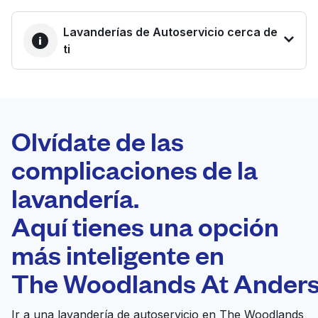
Lavanderías de Autoservicio cerca de
ti
LA MEJOR
ELECCIÓN
Laundryheap.com
Olvídate de las
complicaciones de la
Programa tu recogida
lavandería.
0 min
Aquí tienes una opción
Recojo y entrega
a en la puerta de
Abierto 24/7
más inteligente en
casa
The Woodlands At Anders
Reid's Cleaners &
Ir al sitio web
Ir a una lavandería de autoservicio en The Woodlands
Laundry