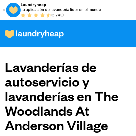
Laundryheap
La aplicación de lavandería líder en el mundo
(5,243)
Cómo funciona
Lavanderías de
Precios y servicios
autoservicio y
lavanderías en The
Quiénes somos
Woodlands At
Para las empresas
Anderson Village