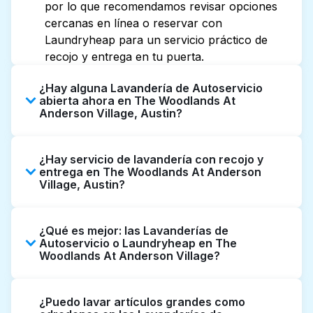
por lo que recomendamos revisar opciones
cercanas en línea o reservar con
Laundryheap para un servicio práctico de
recojo y entrega en tu puerta.
¿Hay alguna Lavandería de Autoservicio
abierta ahora en The Woodlands At
Anderson Village, Austin?
Algunas Lavanderías de Autoservicio en The
¿Hay servicio de lavandería con recojo y
Woodlands At Anderson Village tienen
entrega en The Woodlands At Anderson
horarios extendidos, pero no todas abren
Village, Austin?
hasta tarde o 24/7. Revisar listados o mapas
en línea puede ayudarte a encontrar
Sí, Laundryheap opera en The Woodlands At
rápidamente la ubicación abierta más
¿Qué es mejor: las Lavanderías de
Anderson Village, ofreciendo servicio
Autoservicio o Laundryheap en The
cercana. Como alternativa, puedes reservar
conveniente de recojo y entrega de
Woodlands At Anderson Village?
con Laundryheap para obtener servicio de
lavandería puerta a puerta. Puede ser una
lavandería y entrega 24/7 sin complicaciones.
opción que ahorre tiempo si prefieres no ir a
Las Lavanderías de Autoservicio son una
una Lavandería de Autoservicio.
¿Puedo lavar artículos grandes como
buena opción para lavar por cuenta propia si