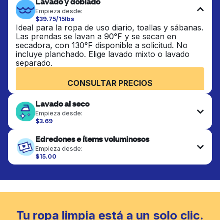
Lavado y doblado
Empieza desde:
$39.75/15lbs
Ideal para la ropa de uso diario, toallas y sábanas.
Las prendas se lavan a 90°F y se secan en
secadora, con 130°F disponible a solicitud. No
incluye planchado. Elige lavado mixto o lavado
separado.
CONSULTAR PRECIOS
Lavado al seco
Empieza desde:
$3.69
Las prendas delicadas se lavan al seco y se
Edredones e ítems voluminosos
terminan de forma profesional. Adecuado para
trajes, vestidos, abrigos y telas que requieren
Empieza desde:
cuidado especial para mantener su forma, color y
$15.00
textura.
Los artículos grandes como edredones, mantas y
cubrecamas se lavan a fondo y se secan
completamente. Diseñado para refrescar piezas
CONSULTAR PRECIOS
más pesadas que no caben en una lavadora
doméstica estándar.
Tu ropa limpia está a un solo clic.