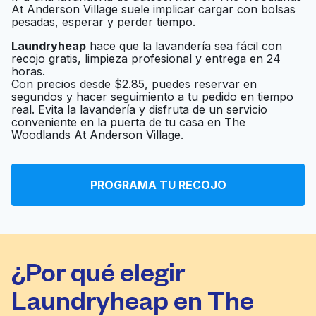
At Anderson Village suele implicar cargar con bolsas
pesadas, esperar y perder tiempo.
Reid's Cleaners &
Laundryheap
hace que la lavandería sea fácil con
Ir al sitio web
recojo gratis, limpieza profesional y entrega en 24
Laundry
horas.
Con precios desde $2.85, puedes reservar en
segundos y hacer seguimiento a tu pedido en tiempo
real. Evita la lavandería y disfruta de un servicio
Rick's Cleaners
Ir al sitio web
conveniente en la puerta de tu casa en The
Woodlands At Anderson Village.
Friendly Laundry
Ir al sitio web
PROGRAMA TU RECOJO
¿Por qué elegir
Laundryheap en The