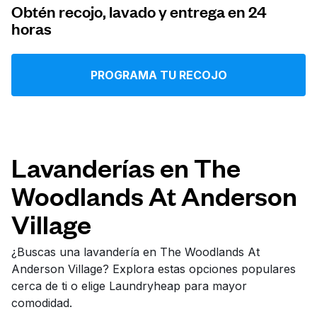
Obtén recojo, lavado y entrega en 24
Iniciar sesión
horas
Descarga nuestra app
PROGRAMA TU RECOJO
Síguenos en
Lavanderías en The
Woodlands At Anderson
Village
United States
ES
¿Buscas una lavandería en The Woodlands At
Anderson Village? Explora estas opciones populares
cerca de ti o elige Laundryheap para mayor
comodidad.