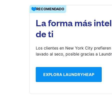
RECOMENDADO
Iniciar sesión
La forma más intel
Descarga nuestra app
de ti
Los clientes en New York City prefieren
lavado al seco, posible gracias a Laund
Síguenos en
EXPLORA LAUNDRYHEAP
United States
ES