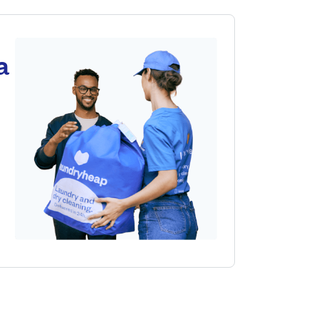
os Angeles, CA 90035, United States
a