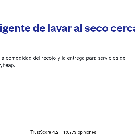
6014 W Pico Blvd, L
? min
igente de lavar al seco cerc
Calcular la distancia
Mostrar número
Ir al sitio web
 la comodidad del recojo y la entrega para servicios de
ryheap.