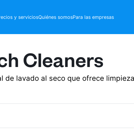
recios y servicios
Quiénes somos
Para las empresas
ch Cleaners
nal de lavado al seco que ofrece limpie