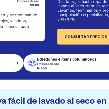
Desde trajes hasta ropa de 
Empieza desde
$3.69
lavado al seco trata las te
Lavamos, terminamos y pro
manipulación especializada
eco y se terminan de
y textura.
ajes, vestidos,
do especial para
CONSULTAR PRECIOS
Edredones e ítems voluminosos
Empieza desde
$15.00
va fácil de lavado al seco e