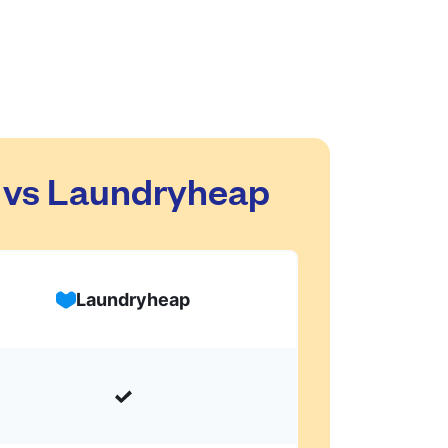
o vs Laundryheap
Laundryheap