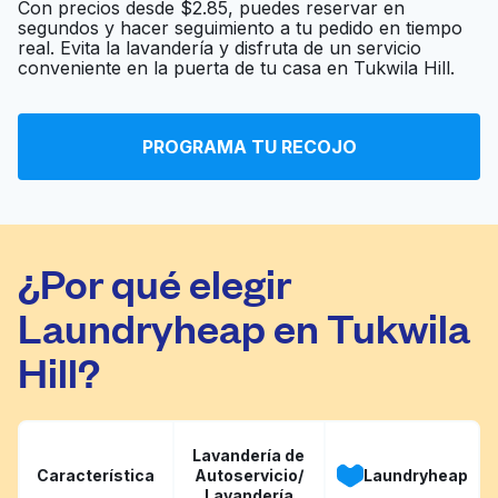
Con precios desde $2.85, puedes reservar en
segundos y hacer seguimiento a tu pedido en tiempo
real. Evita la lavandería y disfruta de un servicio
Lavender laundromat
Ir al sitio web
conveniente en la puerta de tu casa en Tukwila Hill.
PROGRAMA TU RECOJO
May Tag Laundry
Ir al sitio web
¿Por qué elegir
Laundryheap en Tukwila
Hill?
Lavandería de
Característica
Autoservicio/
Laundryheap
Lavandería