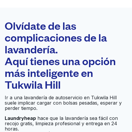
LA MEJOR
ELECCIÓN
Laundryheap.com
Olvídate de las
complicaciones de la
Programa tu recogida
lavandería.
0 min
Aquí tienes una opción
Recojo y entrega
a en la puerta de
Abierto 24/7
más inteligente en
casa
Tukwila Hill
Buckeye Cleaning
Ir al sitio web
Ir a una lavandería de autoservicio en Tukwila Hill
Center
suele implicar cargar con bolsas pesadas, esperar y
perder tiempo.
Northwest Laundry
Laundryheap
hace que la lavandería sea fácil con
Ir al sitio web
recojo gratis, limpieza profesional y entrega en 24
Supply
horas.