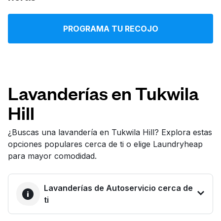
Iniciar sesión
PROGRAMA TU RECOJO
Descarga nuestra app
Lavanderías en Tukwila
Hill
Síguenos en
¿Buscas una lavandería en Tukwila Hill? Explora estas
opciones populares cerca de ti o elige Laundryheap
para mayor comodidad.
United States
ES
Lavanderías de Autoservicio cerca de
ti