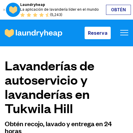
Laundryheap
La aplicación de lavandería líder en el mundo
OBTÉN
Reserva
(5,243)
Reserva
Cómo funciona
Lavanderías de
Precios y servicios
autoservicio y
lavanderías en
Quiénes somos
Tukwila Hill
Para las empresas
Obtén recojo, lavado y entrega en 24
horas