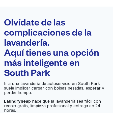
LA MEJOR
ELECCIÓN
Laundryheap.com
Olvídate de las
complicaciones de la
Programa tu recogida
lavandería.
0 min
Aquí tienes una opción
Recojo y entrega
a en la puerta de
Abierto 24/7
más inteligente en
casa
South Park
South Park Suds
Ir al sitio web
Ir a una lavandería de autoservicio en South Park
suele implicar cargar con bolsas pesadas, esperar y
perder tiempo.
Laundryheap
hace que la lavandería sea fácil con
Baby Diaper Service
Ir al sitio web
recojo gratis, limpieza profesional y entrega en 24
horas.