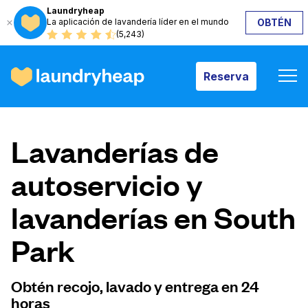
Laundryheap
La aplicación de lavandería líder en el mundo
OBTÉN
Reserva
(5,243)
Reserva
Cómo funciona
Lavanderías de
Precios y servicios
autoservicio y
lavanderías en South
Quiénes somos
Park
Para las empresas
Obtén recojo, lavado y entrega en 24
horas