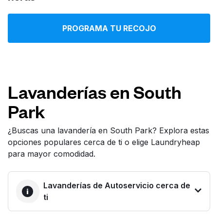
Iniciar sesión
PROGRAMA TU RECOJO
Descarga nuestra app
Lavanderías en South
Park
Síguenos en
¿Buscas una lavandería en South Park? Explora estas
opciones populares cerca de ti o elige Laundryheap
para mayor comodidad.
United States
ES
Lavanderías de Autoservicio cerca de
ti