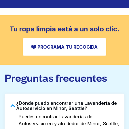
cubrecamas se lavan a fondo y se secan
completamente. Diseñado para refrescar piezas
CONSULTAR PRECIOS
más pesadas que no caben en una lavadora
doméstica estándar.
Tu ropa limpia está a un solo clic.
CONSULTAR PRECIOS
PROGRAMA TU RECOGIDA
Preguntas frecuentes
¿Dónde puedo encontrar una Lavandería de
Autoservicio en Minor, Seattle?
Puedes encontrar Lavanderías de
Autoservicio en y alrededor de Minor, Seattle,