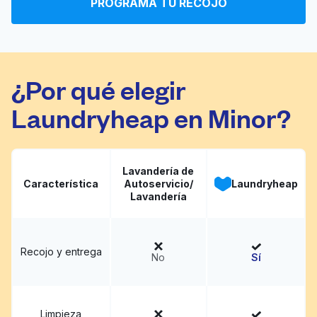
PROGRAMA TU RECOJO
Ding Ho Laundry &
Ir al sitio web
Cleaners
¿Por qué elegir
Laundryheap en Minor?
Lavandería de
Característica
Autoservicio/
Laundryheap
Lavandería
Recojo y entrega
No
Sí
Limpieza