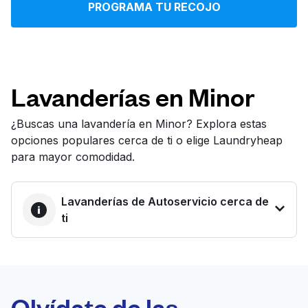
PROGRAMA TU RECOJO
Iniciar sesión
Descarga nuestra app
Lavanderías en Minor
¿Buscas una lavandería en Minor? Explora estas
opciones populares cerca de ti o elige Laundryheap
Síguenos en
para mayor comodidad.
Lavanderías de Autoservicio cerca de
ti
United States
ES
LA MEJOR
ELECCIÓN
Laundryheap.com
Olvídate de las