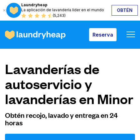
Laundryheap
La aplicación de lavandería líder en el mundo
OBTÉN
Reserva
(5,243)
Reserva
Cómo funciona
Lavanderías de
Precios y servicios
autoservicio y
lavanderías en Minor
Quiénes somos
Obtén recojo, lavado y entrega en 24
horas
Para las empresas