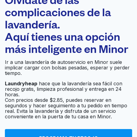
complicaciones de la
Programa tu recogida
lavandería.
0 min
Aquí tienes una opción
Recojo y entrega
a en la puerta de
Abierto 24/7
más inteligente en
Minor
casa
Ir a una lavandería de autoservicio en Minor suele
implicar cargar con bolsas pesadas, esperar y perder
clean carpet service
Ir al sitio web
tiempo.
Laundryheap
hace que la lavandería sea fácil con
recojo gratis, limpieza profesional y entrega en 24
horas.
We Wash 24 Laundry
Ir al sitio web
Con precios desde $2.85, puedes reservar en
Service
segundos y hacer seguimiento a tu pedido en tiempo
real. Evita la lavandería y disfruta de un servicio
conveniente en la puerta de tu casa en Minor.
Phillip's Cleaners
Ir al sitio web