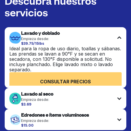
Descubra nuestros
servicios
Lavado y doblado
Empieza desde:
$39.75/15lbs
Ideal para la ropa de uso diario, toallas y sábanas.
Las prendas se lavan a 90°F y se secan en
secadora, con 130°F disponible a solicitud. No
incluye planchado. Elige lavado mixto o lavado
separado.
CONSULTAR PRECIOS
Lavado al seco
Empieza desde:
$3.69
Las prendas delicadas se lavan al seco y se
Edredones e ítems voluminosos
terminan de forma profesional. Adecuado para
trajes, vestidos, abrigos y telas que requieren
Empieza desde:
cuidado especial para mantener su forma, color y
$15.00
textura.
Los artículos grandes como edredones, mantas y