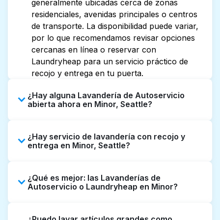
generalmente ubicadas cerca de zonas
residenciales, avenidas principales o centros
de transporte. La disponibilidad puede variar,
por lo que recomendamos revisar opciones
cercanas en línea o reservar con
Laundryheap para un servicio práctico de
recojo y entrega en tu puerta.
¿Hay alguna Lavandería de Autoservicio
abierta ahora en Minor, Seattle?
Algunas Lavanderías de Autoservicio en
¿Hay servicio de lavandería con recojo y
Minor tienen horarios extendidos, pero no
entrega en Minor, Seattle?
todas abren hasta tarde o 24/7. Revisar
listados o mapas en línea puede ayudarte a
Sí, Laundryheap opera en Minor, ofreciendo
encontrar rápidamente la ubicación abierta
¿Qué es mejor: las Lavanderías de
servicio conveniente de recojo y entrega de
más cercana. Como alternativa, puedes
Autoservicio o Laundryheap en Minor?
lavandería puerta a puerta. Puede ser una
reservar con Laundryheap para obtener
opción que ahorre tiempo si prefieres no ir a
servicio de lavandería y entrega 24/7 sin
Las Lavanderías de Autoservicio son una
una Lavandería de Autoservicio.
¿Puedo lavar artículos grandes como