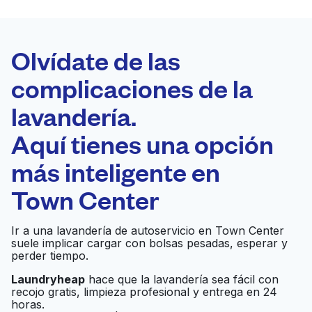
LA MEJOR
ELECCIÓN
Laundryheap.com
Olvídate de las
complicaciones de la
Programa tu recogida
lavandería.
0 min
Aquí tienes una opción
Recojo y entrega
a en la puerta de
Abierto 24/7
más inteligente en
casa
Town Center
Summers Laundry
Ir al sitio web
Ir a una lavandería de autoservicio en Town Center
suele implicar cargar con bolsas pesadas, esperar y
perder tiempo.
Laundryheap
hace que la lavandería sea fácil con
recojo gratis, limpieza profesional y entrega en 24
horas.