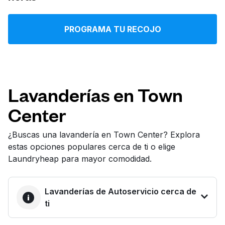
Iniciar sesión
PROGRAMA TU RECOJO
Descarga nuestra app
Lavanderías en Town
Center
Síguenos en
¿Buscas una lavandería en Town Center? Explora
estas opciones populares cerca de ti o elige
Laundryheap para mayor comodidad.
United States
ES
Lavanderías de Autoservicio cerca de
ti