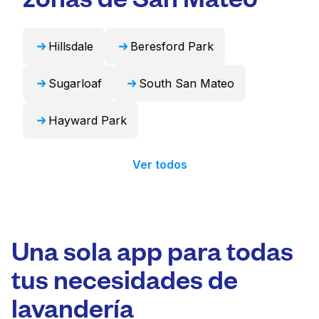
profesional y devolverlos listos para usar en
24 horas.
Hillsdale
Beresford Park
Sugarloaf
South San Mateo
Hayward Park
Ver todos
Una sola app para todas
tus necesidades de
lavandería