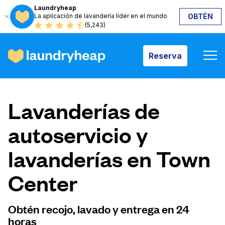
Laundryheap
La aplicación de lavandería líder en el mundo
OBTÉN
Reserva
(5,243)
Reserva
Cómo funciona
Lavanderías de
Precios y servicios
autoservicio y
lavanderías en Town
Quiénes somos
Center
Para las empresas
Obtén recojo, lavado y entrega en 24
horas