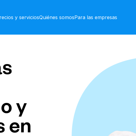
recios y servicios
Quiénes somos
Para las empresas
as
o y
s en