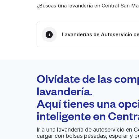
¿Buscas una lavandería en Central San Ma
Lavanderías de Autoservicio ce
LA MEJOR ELECCIÓN
Laundryheap.com
Olvídate de las com
0 min
lavandería.
Recojo y entrega a en la
Aquí tienes una op
A
puerta de casa
inteligente en
Centr
Summers Laundry
Ir a una lavandería de autoservicio en C
cargar con bolsas pesadas, esperar y p
560 San Mateo Ave, San Bruno, CA 94066, Un