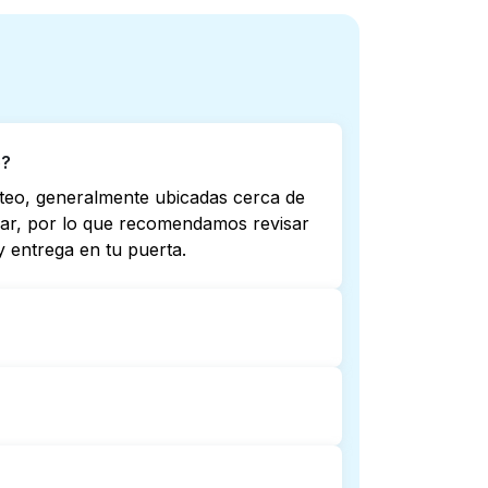
o?
teo, generalmente ubicadas cerca de
riar, por lo que recomendamos revisar
 entrega en tu puerta.
no todas abren hasta tarde o 24/7.
ta más cercana. Como alternativa,
mplicaciones.
trega de lavandería puerta a puerta.