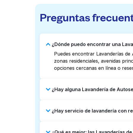
Preguntas frecuen
¿Dónde puedo encontrar una Lavan
Puedes encontrar Lavanderías de 
zonas residenciales, avenidas prin
opciones cercanas en línea o rese
¿Hay alguna Lavandería de Autose
Algunas Lavanderías de Autoservic
¿Hay servicio de lavandería con r
Revisar listados o mapas en línea 
puedes reservar con Laundryheap p
Sí, Laundryheap opera en Central 
¿Qué es mejor: las Lavanderías d
Puede ser una opción que ahorre ti