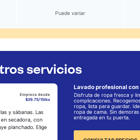
Puede variar
ros servicios
Lavado profesional con 
Disfruta de ropa fresca y li
Empieza desde
$39.75/15lbs
complicaciones. Recogemos
ropa, lista para guardar. Ide
ropa de cama. Sin demoras n
llas y sábanas. Las
entregada en tu puerta.
 en secadora, con
luye planchado. Elige