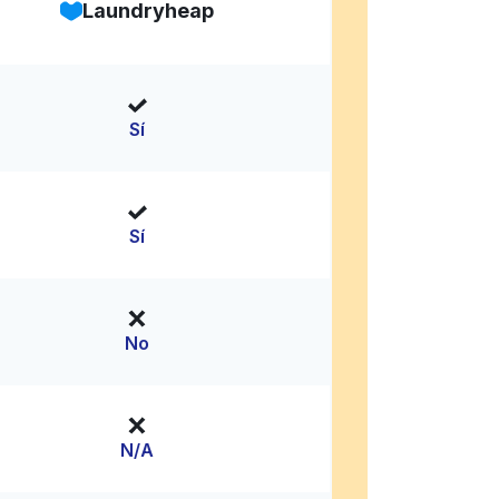
Laundryheap
Sí
Sí
No
N/A