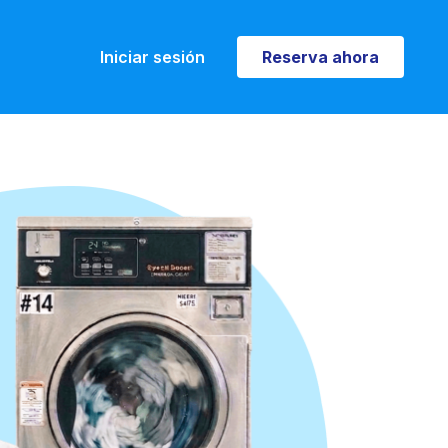
Iniciar sesión
Reserva ahora
Reserva ahora