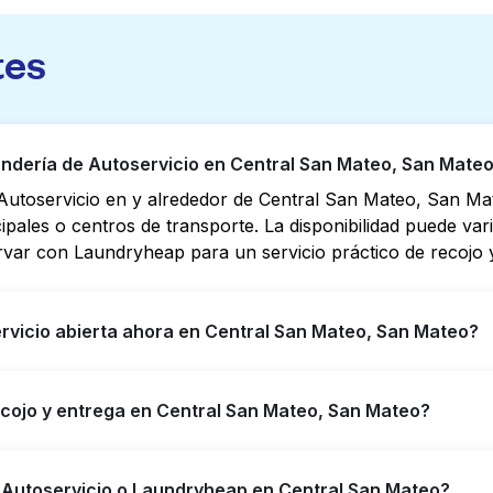
tes
dería de Autoservicio en Central San Mateo, San Mate
Autoservicio en y alrededor de Central San Mateo, San Ma
cipales o centros de transporte. La disponibilidad puede va
rvar con Laundryheap para un servicio práctico de recojo y
rvicio abierta ahora en Central San Mateo, San Mateo?
io en Central San Mateo tienen horarios extendidos, pero 
ecojo y entrega en Central San Mateo, San Mateo?
puede ayudarte a encontrar rápidamente la ubicación abier
ara obtener servicio de lavandería y entrega 24/7 sin co
San Mateo, ofreciendo servicio conveniente de recojo y en
e Autoservicio o Laundryheap en Central San Mateo?
empo si prefieres no ir a una Lavandería de Autoservicio.