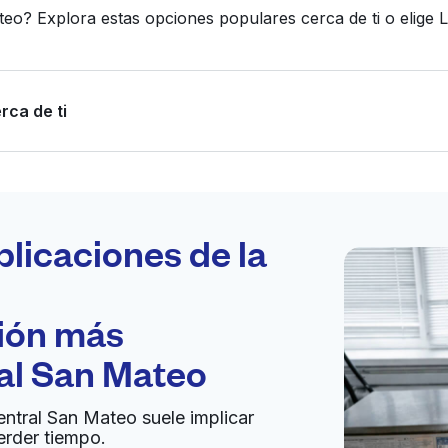
teo? Explora estas opciones populares cerca de ti o elig
rca de ti
Programa tu
recogida
plicaciones de la
ción más
bierto 24/7
al San Mateo
Ir al sitio web
entral San Mateo suele implicar
erder tiempo.
ited States