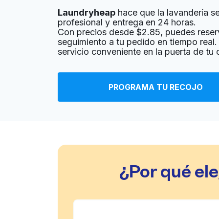
Laundryheap
hace que la lavandería sea
? min
Calcular la distancia
Entrega 
profesional y entrega en 24 horas.
Mostrar número
Con precios desde $2.85, puedes reser
seguimiento a tu pedido en tiempo real. 
servicio conveniente en la puerta de tu
PROGRAMA TU RECOJO
¿Por qué el