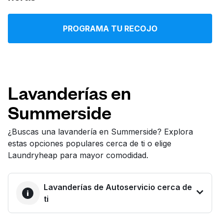
Iniciar sesión
PROGRAMA TU RECOJO
Descarga nuestra app
Lavanderías en
Summerside
Síguenos en
¿Buscas una lavandería en Summerside? Explora
estas opciones populares cerca de ti o elige
Laundryheap para mayor comodidad.
United States
ES
Lavanderías de Autoservicio cerca de
ti