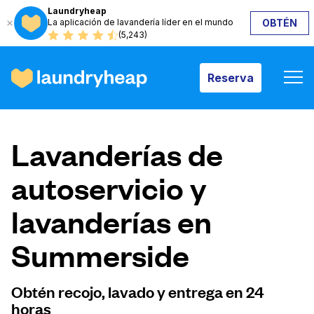
Laundryheap
La aplicación de lavandería líder en el mundo
OBTÉN
Reserva
(5,243)
Reserva
Cómo funciona
Lavanderías de
Precios y servicios
autoservicio y
lavanderías en
Quiénes somos
Summerside
Para las empresas
Obtén recojo, lavado y entrega en 24
horas