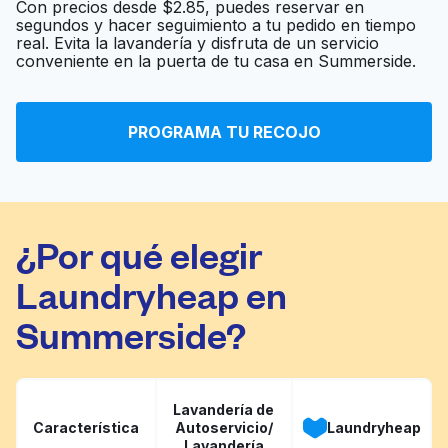
Con precios desde $2.85, puedes reservar en
segundos y hacer seguimiento a tu pedido en tiempo
Big Washers - Big
real. Evita la lavandería y disfruta de un servicio
Ir al sitio web
conveniente en la puerta de tu casa en Summerside.
Dryers
PROGRAMA TU RECOJO
Ace Laundromat
Ir al sitio web
¿Por qué elegir
Laundryheap en
Summerside?
Lavandería de
Característica
Autoservicio/
Laundryheap
Lavandería