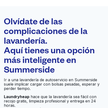
LA MEJOR
ELECCIÓN
Laundryheap.com
Olvídate de las
complicaciones de la
Programa tu recogida
lavandería.
0 min
Aquí tienes una opción
Recojo y entrega
a en la puerta de
Abierto 24/7
más inteligente en
casa
Summerside
Senter Laundromat
Ir al sitio web
Ir a una lavandería de autoservicio en Summerside
suele implicar cargar con bolsas pesadas, esperar y
perder tiempo.
Senter Coin-Op
Laundryheap
hace que la lavandería sea fácil con
Ir al sitio web
recojo gratis, limpieza profesional y entrega en 24
Laundromat
horas.