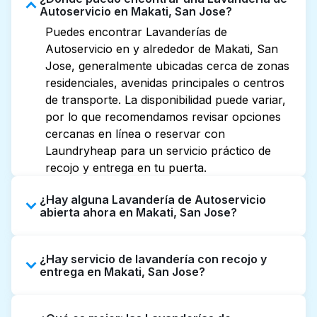
Autoservicio en Makati, San Jose?
Puedes encontrar Lavanderías de
Autoservicio en y alrededor de Makati, San
Jose, generalmente ubicadas cerca de zonas
residenciales, avenidas principales o centros
de transporte. La disponibilidad puede variar,
por lo que recomendamos revisar opciones
cercanas en línea o reservar con
Laundryheap para un servicio práctico de
recojo y entrega en tu puerta.
¿Hay alguna Lavandería de Autoservicio
abierta ahora en Makati, San Jose?
Algunas Lavanderías de Autoservicio en
¿Hay servicio de lavandería con recojo y
Makati tienen horarios extendidos, pero no
entrega en Makati, San Jose?
todas abren hasta tarde o 24/7. Revisar
listados o mapas en línea puede ayudarte a
Sí, Laundryheap opera en Makati, ofreciendo
encontrar rápidamente la ubicación abierta