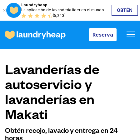
Laundryheap
La aplicación de lavandería líder en el mundo
OBTÉN
Reserva
(5,243)
Reserva
Cómo funciona
Lavanderías de
Precios y servicios
autoservicio y
lavanderías en
Quiénes somos
Makati
Para las empresas
Obtén recojo, lavado y entrega en 24
horas