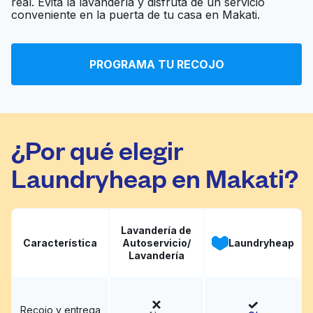
real. Evita la lavandería y disfruta de un servicio
Launderland Coin-op
Ir al sitio web
conveniente en la puerta de tu casa en Makati.
International Coin
PROGRAMA TU RECOJO
Ir al sitio web
Laundromat
¿Por qué elegir
Laundryheap en Makati?
Lavandería de
Característica
Autoservicio/
Laundryheap
Lavandería
Recojo y entrega