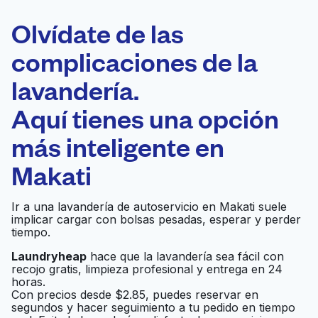
ELECCIÓN
Laundryheap.com
Olvídate de las
complicaciones de la
Programa tu recogida
lavandería.
0 min
Aquí tienes una opción
Recojo y entrega
a en la puerta de
Abierto 24/7
más inteligente en
casa
Makati
Vogue Enterprises
Ir al sitio web
Ir a una lavandería de autoservicio en Makati suele
Cleaners
implicar cargar con bolsas pesadas, esperar y perder
tiempo.
Laundryheap
hace que la lavandería sea fácil con
Number One Cleaner
Ir al sitio web
recojo gratis, limpieza profesional y entrega en 24
horas.
Con precios desde $2.85, puedes reservar en
segundos y hacer seguimiento a tu pedido en tiempo