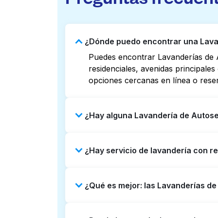
¿Dónde puedo encontrar una Lavan
Puedes encontrar Lavanderías de A
residenciales, avenidas principale
opciones cercanas en línea o rese
¿Hay alguna Lavandería de Autoser
Algunas Lavanderías de Autoservici
¿Hay servicio de lavandería con re
listados o mapas en línea puede a
reservar con Laundryheap para obt
Sí, Laundryheap opera en Colonial,
¿Qué es mejor: las Lavanderías de
una opción que ahorre tiempo si pr
Las Lavanderías de Autoservicio so