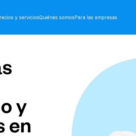
recios y servicios
Quiénes somos
Para las empresas
as
o y
s en