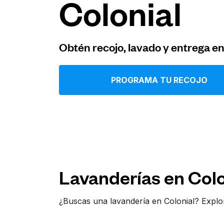
Colonial
Iniciar sesión
Obtén recojo, lavado y entrega e
Descarga nuestra app
PROGRAMA TU RECOJO
Síguenos en
Lavanderías en Colo
United States
ES
¿Buscas una lavandería en Colonial? Explo