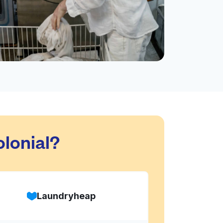
lonial?
Laundryheap