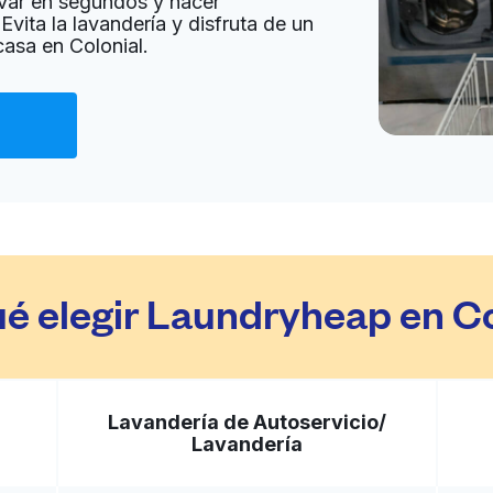
var en segundos y hacer
Evita la lavandería y disfruta de un
casa en Colonial.
Ir al sitio web
0, United States
a domicilio:
desconocido
Ir al sitio web
United States
ué elegir Laundryheap en Co
a domicilio:
desconocido
Lavandería de Autoservicio/
Ir al sitio web
Lavandería
nited States