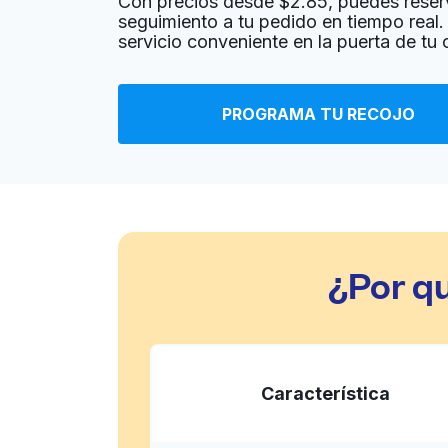
Con precios desde $2.85, puedes reser
seguimiento a tu pedido en tiempo real. 
servicio conveniente en la puerta de tu 
Dynamic Carpet Cleaning and
Restoration, Inc
2050 Gateway Pl #100-161, San Jose, CA 9511
PROGRAMA TU RECOJO
? min
Calcular la distancia
Entrega 
Mostrar número
Town & Country Office Cleaning
1630 Oakland Rd # A101, San Jose, CA 95131, 
¿Por q
? min
Calcular la distancia
Entrega 
Mostrar número
Mart Cleaners
Característica
1150 Murphy Ave STE B, San Jose, CA 95131, U