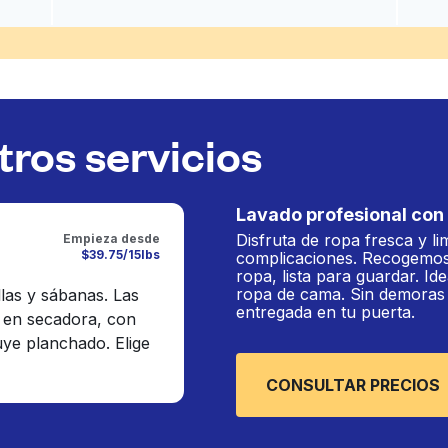
ros servicios
Lavado profesional con 
Disfruta de ropa fresca y li
Empieza desde
$39.75/15lbs
complicaciones. Recogemos
ropa, lista para guardar. Ide
ropa de cama. Sin demoras n
llas y sábanas. Las
entregada en tu puerta.
 en secadora, con
luye planchado. Elige
CONSULTAR PRECIOS