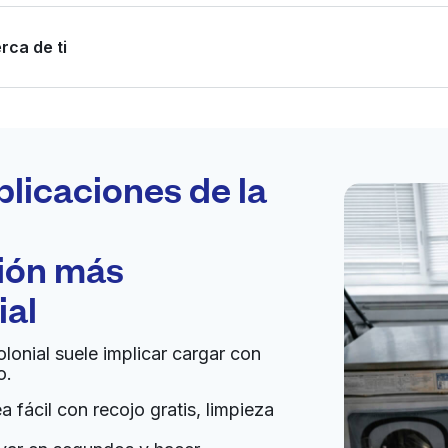
rca de ti
Programa tu
recogida
plicaciones de la
ción más
bierto 24/7
ial
an
Ir al sitio web
olonial suele implicar cargar con
o.
nited States
 fácil con recojo gratis, limpieza
a domicilio:
desconocido