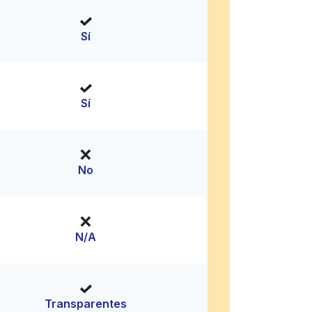
Sí
Sí
No
N/A
Transparentes