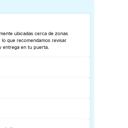
lmente ubicadas cerca de zonas
por lo que recomendamos revisar
 entrega en tu puerta.
ren hasta tarde o 24/7. Revisar
cercana. Como alternativa, puedes
ones.
avandería puerta a puerta. Puede ser
tiempo para ir y esperar. Por otro