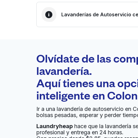
Lavanderías de Autoservicio ce
LA MEJOR ELECCIÓN
Laundryheap.com
Olvídate de las com
0 min
lavandería.
Recojo y entrega a en la
Aquí tienes una op
A
puerta de casa
inteligente en
Colon
Residential Maintenance Service S
Jose
Ir a una lavandería de autoservicio en C
bolsas pesadas, esperar y perder tiemp
1700 N 1st St UNIT 258, San Jose, CA 95112, U
Laundryheap
hace que la lavandería sea
? min
Calcular la distancia
Entrega 
profesional y entrega en 24 horas.
Mostrar número