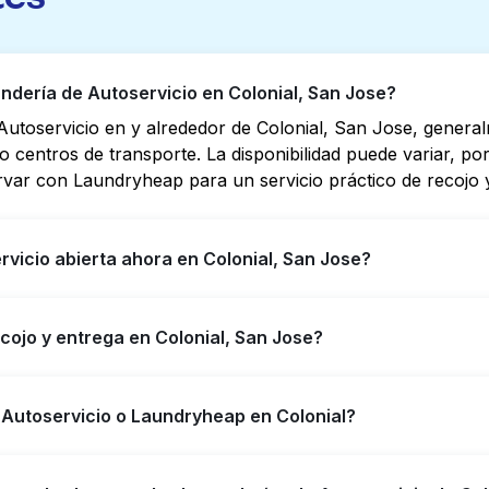
dería de Autoservicio en Colonial, San Jose?
utoservicio en y alrededor de Colonial, San Jose, genera
s o centros de transporte. La disponibilidad puede variar, 
rvar con Laundryheap para un servicio práctico de recojo y
vicio abierta ahora en Colonial, San Jose?
o en Colonial tienen horarios extendidos, pero no todas ab
cojo y entrega en Colonial, San Jose?
yudarte a encontrar rápidamente la ubicación abierta más 
ener servicio de lavandería y entrega 24/7 sin complicaci
 ofreciendo servicio conveniente de recojo y entrega de l
 Autoservicio o Laundryheap en Colonial?
efieres no ir a una Lavandería de Autoservicio.
n una buena opción para lavar por cuenta propia si tienes 