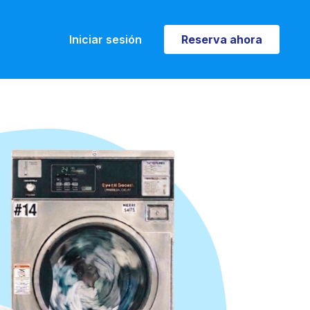
Iniciar sesión
Reserva ahora
Reserva ahora