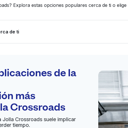
oads? Explora estas opciones populares cerca de ti o eli
rca de ti
Programa tu
recogida
plicaciones de la
ción más
bierto 24/7
lla Crossroads
Ir al sitio web
a Jolla Crossroads suele implicar
erder tiempo.
ed States