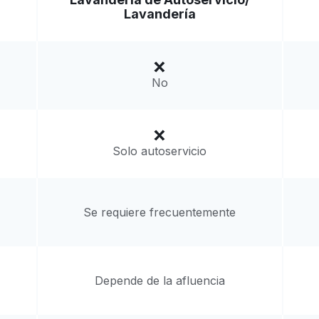
Ir al sitio web
Lavandería
117, United States
a domicilio:
desconocido
No
Solo autoservicio
Se requiere frecuentemente
Depende de la afluencia