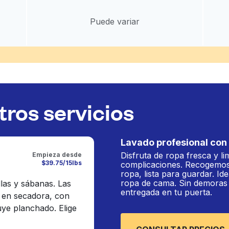
Puede variar
ros servicios
Lavado profesional con 
Disfruta de ropa fresca y li
Empieza desde
$39.75/15lbs
complicaciones. Recogemos
ropa, lista para guardar. Ide
ropa de cama. Sin demoras n
llas y sábanas. Las
entregada en tu puerta.
 en secadora, con
luye planchado. Elige