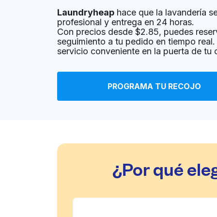
Laundryheap
hace que la lavandería sea
? min
Calcular la distancia
Entrega 
profesional y entrega en 24 horas.
Mostrar número
Con precios desde $2.85, puedes reser
seguimiento a tu pedido en tiempo real. 
servicio conveniente en la puerta de tu
Fairlane Cleaners
10066 Pacific Heights Blvd #111, San Diego, C
PROGRAMA TU RECOJO
? min
Calcular la distancia
Entrega 
Mostrar número
Republic Master Chefs
5960 Pacific Mesa Ct #302, San Diego, CA 92
¿Por qué ele
? min
Calcular la distancia
Entrega 
Mostrar número