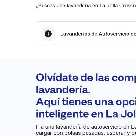
¿Buscas una lavandería en La Jolla Crossr
Lavanderías de Autoservicio ce
LA MEJOR ELECCIÓN
Laundryheap.com
Olvídate de las com
0 min
lavandería.
Recojo y entrega a en la
Aquí tienes una op
A
puerta de casa
inteligente en
La Jo
U-City Coin Wash
Ir a una lavandería de autoservicio en L
cargar con bolsas pesadas, esperar y p
4027 Governor Dr, San Diego, CA 92122, Unit