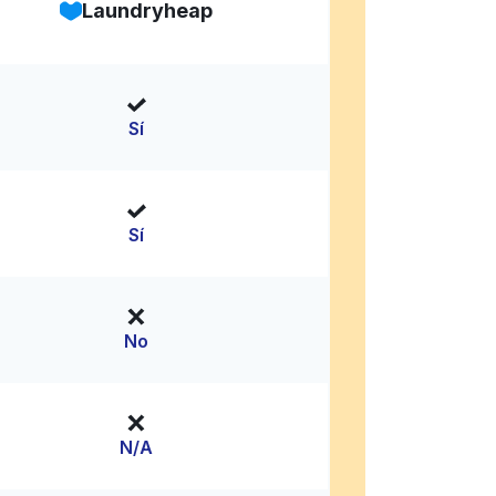
Laundryheap
Sí
Sí
No
N/A