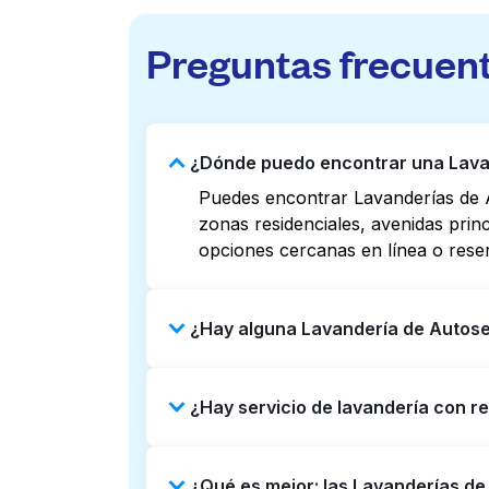
Preguntas frecuen
¿Dónde puedo encontrar una Lavan
Puedes encontrar Lavanderías de A
zonas residenciales, avenidas prin
opciones cercanas en línea o rese
¿Hay alguna Lavandería de Autoser
Algunas Lavanderías de Autoservici
¿Hay servicio de lavandería con r
Revisar listados o mapas en línea 
puedes reservar con Laundryheap p
Sí, Laundryheap opera en La Jolla 
¿Qué es mejor: las Lavanderías de
Puede ser una opción que ahorre ti