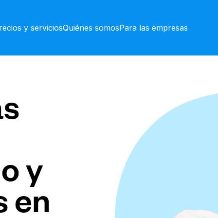
recios y servicios
Quiénes somos
Para las empresas
as
o y
s en