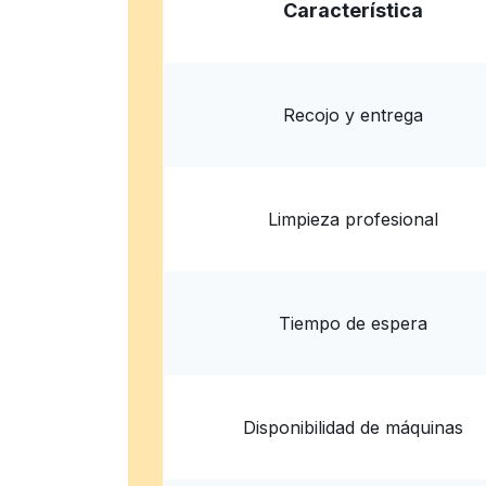
San Diego Suds
Característica
4682 Clairemont Mesa Blvd, San Diego, CA 92
? min
Calcular la distancia
Entrega 
Recojo y entrega
Limpieza profesional
Tiempo de espera
Disponibilidad de máquinas