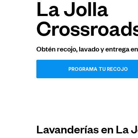
La Jolla
Iniciar sesión
Crossroad
Descarga nuestra app
Obtén recojo, lavado y entrega e
PROGRAMA TU RECOJO
Síguenos en
United States
ES
Lavanderías en La J