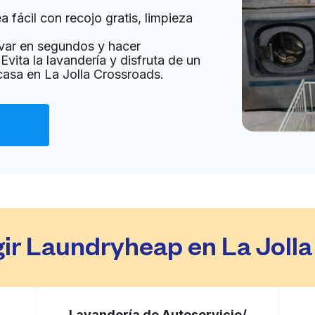
 fácil con recojo gratis, limpieza
a domicilio:
desconocido
var en segundos y hacer
Evita la lavandería y disfruta de un
 casa en La Jolla Crossroads.
Ir al sitio web
A 92121, United States
a domicilio:
desconocido
Ir al sitio web
121, United States
gir Laundryheap en La Joll
a domicilio:
desconocido
Lavandería de Autoservicio/