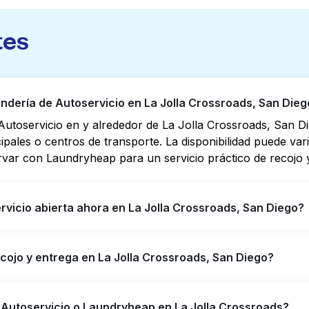
tes
dería de Autoservicio en La Jolla Crossroads, San Dieg
utoservicio en y alrededor de La Jolla Crossroads, San D
cipales o centros de transporte. La disponibilidad puede va
rvar con Laundryheap para un servicio práctico de recojo y
vicio abierta ahora en La Jolla Crossroads, San Diego?
o en La Jolla Crossroads tienen horarios extendidos, pero
ecojo y entrega en La Jolla Crossroads, San Diego?
puede ayudarte a encontrar rápidamente la ubicación abier
ara obtener servicio de lavandería y entrega 24/7 sin co
Crossroads, ofreciendo servicio conveniente de recojo y e
 Autoservicio o Laundryheap en La Jolla Crossroads?
empo si prefieres no ir a una Lavandería de Autoservicio.