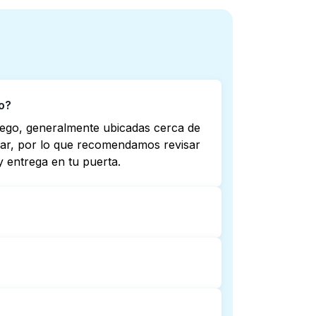
o?
iego, generalmente ubicadas cerca de
riar, por lo que recomendamos revisar
 entrega en tu puerta.
 no todas abren hasta tarde o 24/7.
ta más cercana. Como alternativa,
mplicaciones.
ntrega de lavandería puerta a puerta.