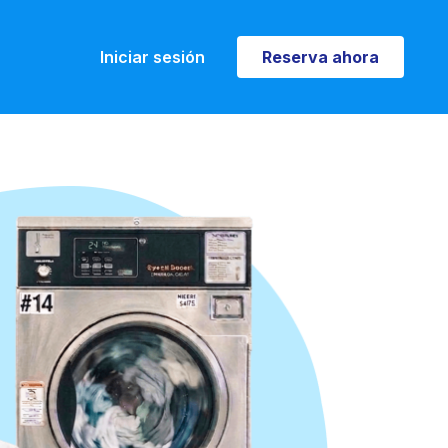
Iniciar sesión
Reserva ahora
Reserva ahora