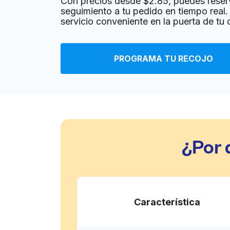
Con precios desde $2.85, puedes reser
seguimiento a tu pedido en tiempo real. 
servicio conveniente en la puerta de tu
Soon Lee Hand Laundry
1305 C St, San Diego, CA 92101, United States
PROGRAMA TU RECOJO
? min
Calcular la distancia
Entrega 
Mostrar número
The Wash House
2472 Market St, San Diego, CA 92102, United
¿Por 
? min
Calcular la distancia
Entrega 
Mostrar número
7th Avenue Cleaners
Característica
644 Seventh Ave, San Diego, CA 92101, Unite