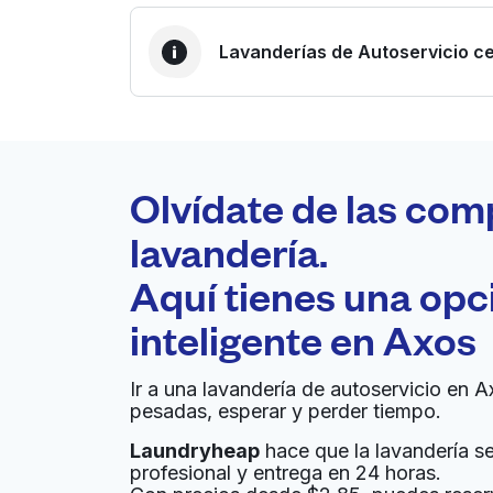
Lavanderías de Autoservicio ce
LA MEJOR ELECCIÓN
Laundryheap.com
Olvídate de las com
0 min
lavandería.
Recojo y entrega a en la
Aquí tienes una op
A
puerta de casa
inteligente en
Axos
The Wash Stop
Ir a una lavandería de autoservicio en A
pesadas, esperar y perder tiempo.
1015 25th St, San Diego, CA 92102, United Sta
Laundryheap
hace que la lavandería sea
? min
Calcular la distancia
Entrega 
profesional y entrega en 24 horas.
Mostrar número