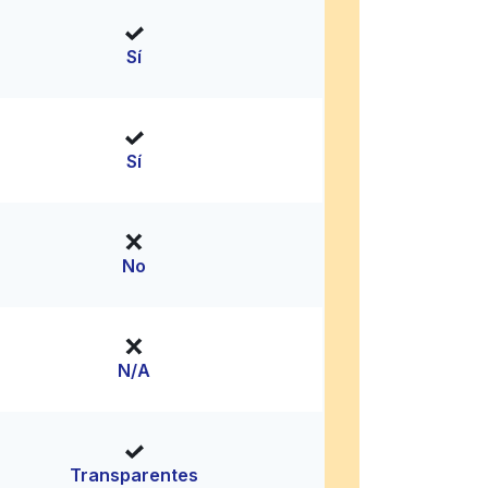
Sí
Sí
No
N/A
Transparentes