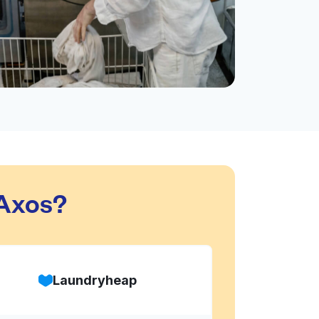
 Axos?
Laundryheap