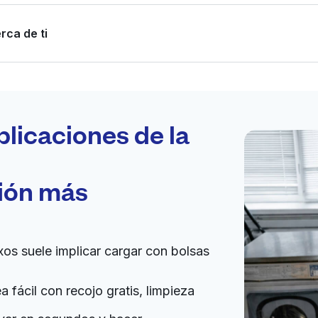
rca de ti
Programa tu
recogida
plicaciones de la
ción más
bierto 24/7
Ir al sitio web
xos suele implicar cargar con bolsas
tes
 fácil con recojo gratis, limpieza
a domicilio:
desconocido