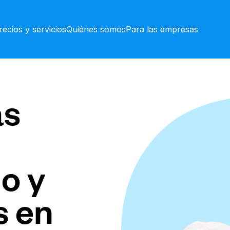
recios y servicios
Quiénes somos
Para las empresas
as
o y
s en