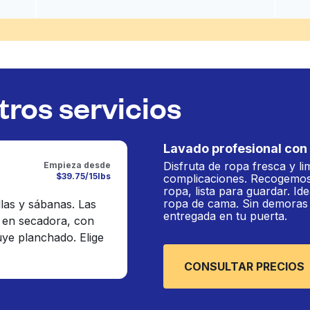
ros servicios
Lavado profesional con 
Disfruta de ropa fresca y li
Empieza desde
$39.75/15lbs
complicaciones. Recogemos
ropa, lista para guardar. Ide
ropa de cama. Sin demoras n
llas y sábanas. Las
entregada en tu puerta.
 en secadora, con
luye planchado. Elige
CONSULTAR PRECIOS