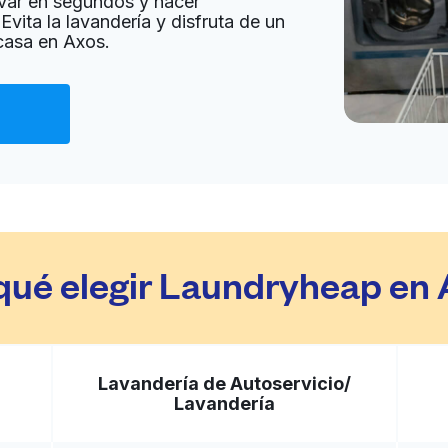
var en segundos y hacer
Evita la lavandería y disfruta de un
 casa en Axos.
Ir al sitio web
a domicilio:
desconocido
Ir al sitio web
 States
qué elegir Laundryheap en
a domicilio:
desconocido
Lavandería de Autoservicio/
Ir al sitio web
Lavandería
d States