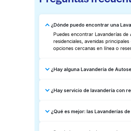
¿Dónde puedo encontrar una Lavan
Puedes encontrar Lavanderías de 
residenciales, avenidas principale
opciones cercanas en línea o rese
¿Hay alguna Lavandería de Autose
Algunas Lavanderías de Autoservici
¿Hay servicio de lavandería con r
mapas en línea puede ayudarte a e
Laundryheap para obtener servicio
Sí, Laundryheap opera en Axos, of
¿Qué es mejor: las Lavanderías d
opción que ahorre tiempo si prefie
Las Lavanderías de Autoservicio so