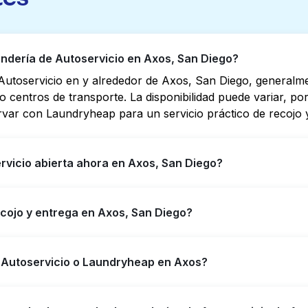
dería de Autoservicio en Axos, San Diego?
Autoservicio en y alrededor de Axos, San Diego, generalm
s o centros de transporte. La disponibilidad puede variar, 
rvar con Laundryheap para un servicio práctico de recojo y
rvicio abierta ahora en Axos, San Diego?
o en Axos tienen horarios extendidos, pero no todas abren 
ecojo y entrega en Axos, San Diego?
ncontrar rápidamente la ubicación abierta más cercana. C
 de lavandería y entrega 24/7 sin complicaciones.
reciendo servicio conveniente de recojo y entrega de lava
e Autoservicio o Laundryheap en Axos?
res no ir a una Lavandería de Autoservicio.
n una buena opción para lavar por cuenta propia si tienes 