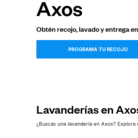
Axos
Iniciar sesión
Obtén recojo, lavado y entrega e
Descarga nuestra app
PROGRAMA TU RECOJO
Síguenos en
Lavanderías en Axo
United States
ES
¿Buscas una lavandería en Axos? Explora 