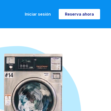
Iniciar sesión
Reserva ahora
Reserva ahora